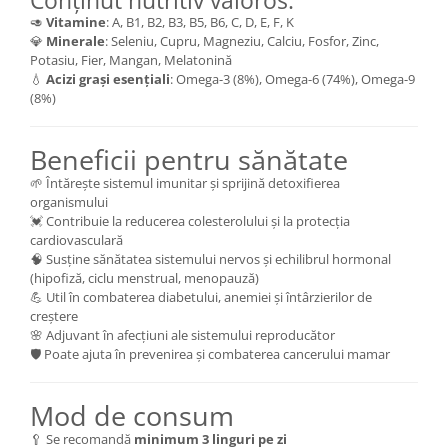
Conținut nutritiv valoros:
🥑
Vitamine
: A, B1, B2, B3, B5, B6, C, D, E, F, K
💎
Minerale
: Seleniu, Cupru, Magneziu, Calciu, Fosfor, Zinc,
Potasiu, Fier, Mangan, Melatonină
💧
Acizi grași esențiali
: Omega-3 (8%), Omega-6 (74%), Omega-9
(8%)
Beneficii pentru sănătate
🌱 Întărește sistemul imunitar și sprijină detoxifierea
organismului
💓 Contribuie la reducerea colesterolului și la protecția
cardiovasculară
🧠 Susține sănătatea sistemului nervos și echilibrul hormonal
(hipofiză, ciclu menstrual, menopauză)
💪 Util în combaterea diabetului, anemiei și întârzierilor de
creștere
🌸 Adjuvant în afecțiuni ale sistemului reproducător
🛡 Poate ajuta în prevenirea și combaterea cancerului mamar
Mod de consum
🥄 Se recomandă
minimum 3 linguri pe zi