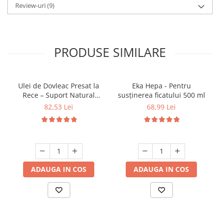
Review-uri
(9)
PRODUSE SIMILARE
Ulei de Dovleac Presat la
Eka Hepa - Pentru
Rece – Suport Natural
susținerea ficatului 500 ml
pentru Prostată și Sistemul
82,53 Lei
68,99 Lei
Urinar
ADAUGA IN COS
ADAUGA IN COS