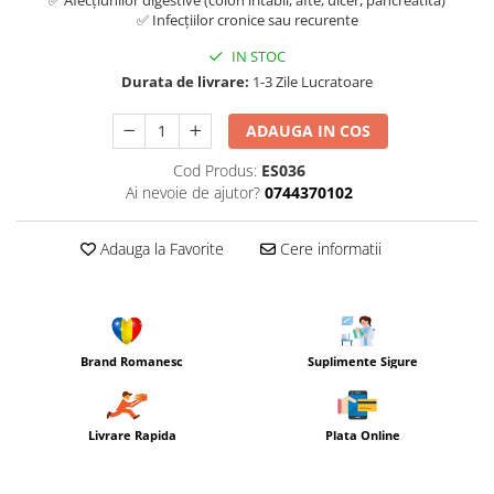
✅ Afecțiunilor digestive (colon iritabil, afte, ulcer, pancreatită)
✅ Infecțiilor cronice sau recurente
IN STOC
Durata de livrare:
1-3 Zile Lucratoare
ADAUGA IN COS
Cod Produs:
ES036
Ai nevoie de ajutor?
0744370102
Adauga la Favorite
Cere informatii
Brand Romanesc
Suplimente Sigure
Livrare Rapida
Plata Online