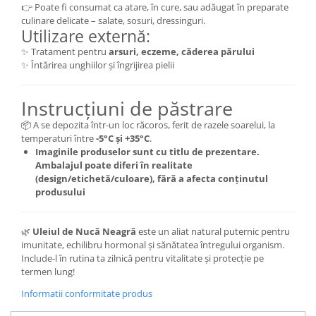
👉 Poate fi consumat ca atare, în cure, sau adăugat în preparate
culinare delicate – salate, sosuri, dressinguri.
Utilizare externă:
✨ Tratament pentru
arsuri, eczeme, căderea părului
✨ Întărirea unghiilor și îngrijirea pielii
Instrucțiuni de păstrare
📦 A se depozita într-un loc răcoros, ferit de razele soarelui, la
temperaturi între
-5°C și +35°C
.
Imaginile produselor sunt cu titlu de prezentare.
Ambalajul poate diferi în realitate
(design/etichetă/culoare), fără a afecta conținutul
produsului
🌿
Uleiul de Nucă Neagră
este un aliat natural puternic pentru
imunitate, echilibru hormonal și sănătatea întregului organism.
Include-l în rutina ta zilnică pentru vitalitate și protecție pe
termen lung!
Informatii conformitate produs