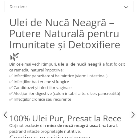
Descriere
Ulei de Nucă Neagră –
Putere Naturală pentru
Imunitate și Detoxifiere
🌿
Din cele mai vechi timpuri,
uleiul de nucă neagră
a fost folosit
ca remediu natural împotriva:
✅ Infecțiilor parazitare și helmintice (viermi intestinali)
✅ Infecțiilor bacteriene și fungice
✅ Candidozei și infecțiilor vaginale
✅ Afecțiunilor digestive (colon iritabil, afte, ulcer, pancreatită)
✅ Infecțiilor cronice sau recurente
100% Ulei Pur, Presat la Rece
Obținut exclusiv din
miez de nucă neagră uscat natural
,
păstrând intacte proprietățile nutritive.