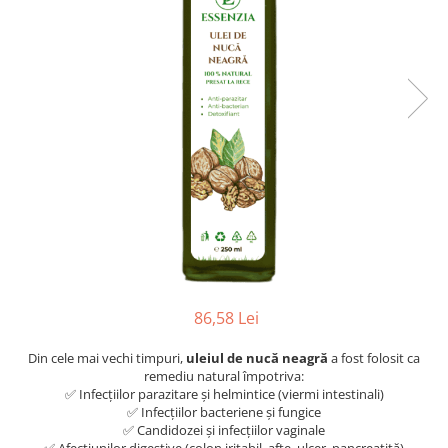
Oncologie
Pierdere Greutate
Piele
Sucuri Naturale
Sistem Respirator
Stress & Somn
Tract Urinar
Tratament Par
Vitamine & Suplimente
Vitamine Coloidale
Pachete
86,58 Lei
Din cele mai vechi timpuri,
uleiul de nucă neagră
a fost folosit ca
remediu natural împotriva:
✅ Infecțiilor parazitare și helmintice (viermi intestinali)
✅ Infecțiilor bacteriene și fungice
✅ Candidozei și infecțiilor vaginale