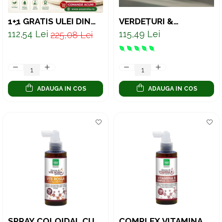
1+1 GRATIS ULEI DIN
VERDEȚURI &
SÂMBURI DE
PROTEINE – MIX
112,54 Lei
115,49 Lei
225,08 Lei
STRUGURI ROȘII
PREMIUM CU
PRESAT LA RECE –
SUPERALIMENTE
SUPORT NATURAL
VERZI ȘI PROTEINĂ
PENTRU INIMA SI PIELE
VEGETALĂ, 30 PLICURI
250 ML
ADAUGA IN COS
ADAUGA IN COS
SPRAY COLOIDAL CU
COMPLEX VITAMINA B