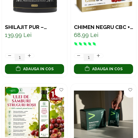
SHILAJIT PUR –
CHIMEN NEGRU CBC +
CONCENTRAT
VITAMINA D3 4000 UI -
139,99 Lei
68,99 Lei
NATURAL PENTRU
75 CAPSULE
VITALITATE ȘI
ECHILIBRU 50 G
ADAUGA IN COS
ADAUGA IN COS
-50%