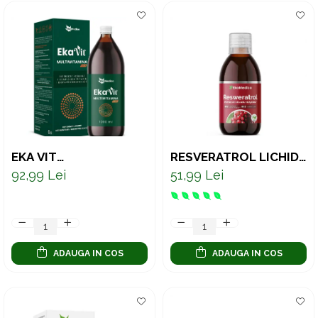
EKA VIT
RESVERATROL LICHID
MULTIVITAMINE PLUS
250 ML
92,99 Lei
51,99 Lei
– SUPLIMENT LICHID
PENTRU IMUNITATE,
ENERGIE ȘI
VITALITATE, 1 LITRU
ADAUGA IN COS
ADAUGA IN COS