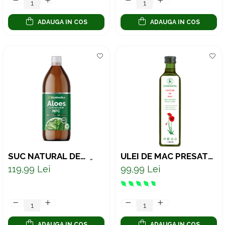
ADAUGA IN COS
ADAUGA IN COS
SUC NATURAL DE
ULEI DE MAC PRESAT
ALOE VERA CU BUCĂȚI
LA RECE – SUPORT
119,99 Lei
99,99 Lei
DE PULPĂ – SUPORT
NATURAL PENTRU
PENTRU DIGESTIE,
ENERGIE ȘI ECHILIBRU
IMUNITATE ȘI
250 ML
VITALITATE, 1000 ML
ADAUGA IN COS
ADAUGA IN COS