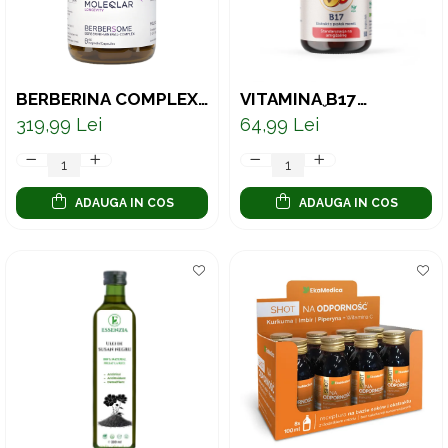
BERBERINA COMPLEX
VITAMINA B17
– SUPORT PENTRU
NATURALĂ – EXTRACT
319,99 Lei
64,99 Lei
GLICEMIE ȘI ECHILIBRU
DIN SÂMBURI DE CAISĂ
METABOLIC, 60
STANDARDIZAT, 60
CAPSULE
CAPSULE
ADAUGA IN COS
ADAUGA IN COS