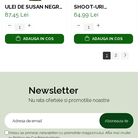
ULEI DE SUSAN NEGRU
SHOOT-URI
100% NATURAL
IMUNITATE 8 X 100 ML
87,45 Lei
64,99 Lei
PRESAT LA RECE 250
ML
ADAUGA IN COS
ADAUGA IN COS
1
2
Newsletter
Nu rata ofertele si promotiile noastre
Vreau sa primesc newsletter cu promotiile magazinului. Afla mai multe
in
Politica de Confidentialitate