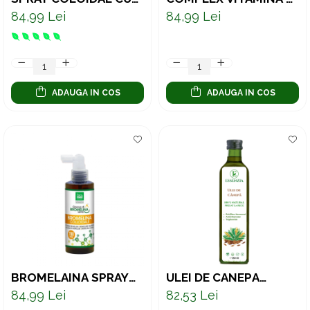
VITA DE VIE 700 PPM
COLOIDAL – ULTRA
84,99 Lei
84,99 Lei
CONCENTRAT 1100
PPM, PENTRU
ENERGIE, SISTEM
NERVOS ȘI IMUNITATE,
150 ML
ADAUGA IN COS
ADAUGA IN COS
BROMELAINĂ SPRAY
ULEI DE CÂNEPĂ
COLOIDAL ACTIV –
PRESAT LA RECE –
84,99 Lei
82,53 Lei
SUPORT PENTRU
SURSĂ NATURALĂ DE
DIGESTIE, CONFORT ȘI
OMEGA 3, 6 ȘI 9