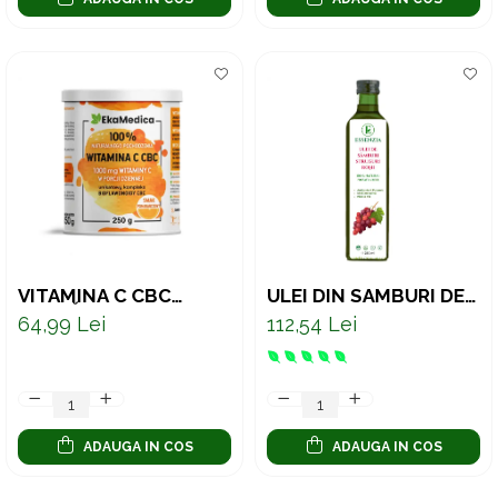
VITAMINA C CBC
ULEI DIN SÂMBURI DE
PUDRĂ – VITAMINA C
STRUGURI ROȘII
64,99 Lei
112,54 Lei
NATURALĂ CU
PRESAT LA RECE –
BIOFLAVONOIDE DIN
SUPORT NATURAL
PORTOCALĂ AMARĂ,
PENTRU INIMA SI PIELE
250 G
250 ML
ADAUGA IN COS
ADAUGA IN COS