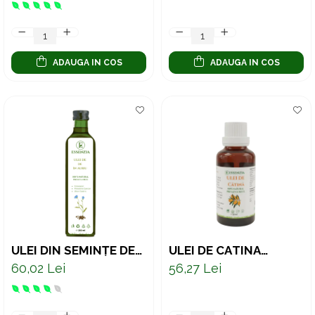
VITALITATE, 150 ML
ADAUGA IN COS
ADAUGA IN COS
ULEI DIN SEMINȚE DE
ULEI DE CĂTINĂ
IN AURIU PRESAT LA
PRESAT LA RECE –
60,02 Lei
56,27 Lei
RECE – SUPORT
SUPORT NATURAL
NATURAL PENTRU
PENTRU IMUNITATE ȘI
INIMĂ ȘI DIGESTIE 250
VITALITATE 50 ML
ML