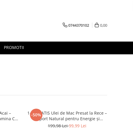
0744370102
0,00
PROMOTII
Acai –
1+1 GRATIS Ulei de Mac Presat la Rece –
-50%
tamina C
Suport Natural pentru Energie și
Echilibru 250 ml
199,98 Lei
99,99 Lei