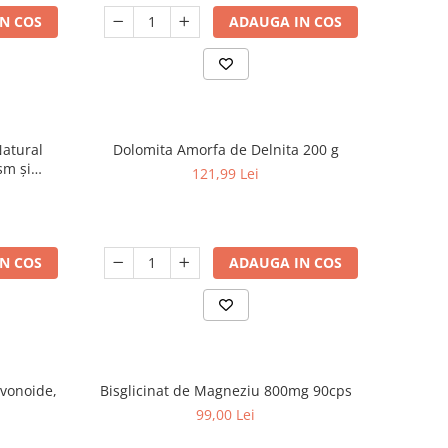
N COS
ADAUGA IN COS
Natural
Dolomita Amorfa de Delnita 200 g
sm și
121,99 Lei
N COS
ADAUGA IN COS
Bisglicinat de Magneziu 800mg 90cps
99,00 Lei