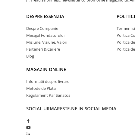
Vreau sa primesc newsletter cu promotiile magazinului. Af
DESPRE ESSENZIA
POLITIC
Despre Companie
Termeni si
Mesajul Fondatorului
Politica C
Misiune, Viziune, Valori
Politica d
Parteneri & Cariere
Politica d
Blog
MAGAZIN ONLINE
Informatii despre livrare
Metode de Plata
Regulament Par Sanatos
SOCIAL
URMARESTE-NE IN SOCIAL MEDIA