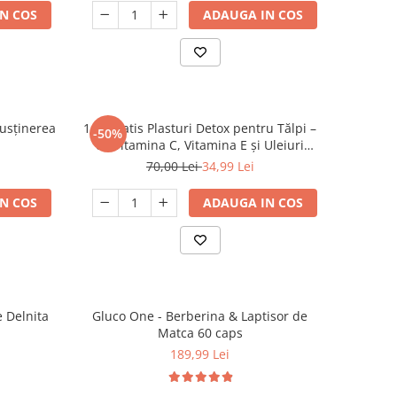
N COS
ADAUGA IN COS
susținerea
1+1 Gratis Plasturi Detox pentru Tălpi –
-50%
cu Vitamina C, Vitamina E și Uleiuri
Naturale, 10 bucăți - Copie
70,00 Lei
34,99 Lei
N COS
ADAUGA IN COS
 Delnita
Gluco One - Berberina & Laptisor de
Matca 60 caps
189,99 Lei