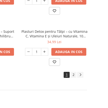
N COS
ADAUGA IN COS
 – Suport
Plasturi Detox pentru Tălpi – cu Vitamina
hilibru
C, Vitamina E și Uleiuri Naturale, 10
OL® SF
bucăți
34,99 Lei
N COS
ADAUGA IN COS
1
2