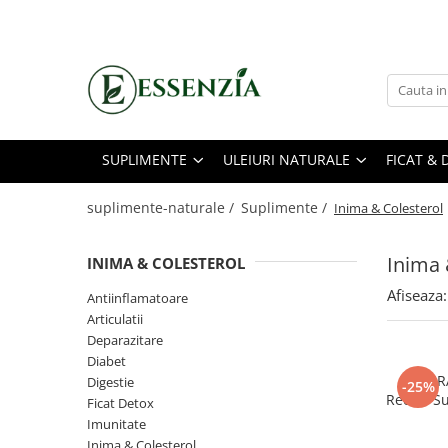
Suplimente
Uleiuri Naturale
Echilibru Metabolic
Anti-Inbatranire
Ulei Presat la Rece
Echilibru Glicemic
Antiinflamatoare
Uleiuri Esentiale
Greutate & Apetit
SUPLIMENTE
ULEIURI NATURALE
FICAT & 
Articulatii
Energie & Vitalitate
Coloidale Biomed
suplimente-naturale /
Suplimente /
Inima & Colesterol
Deparazitare
Inima 
Diabet
INIMA & COLESTEROL
Ficat & Detox
Afiseaza:
Antiinflamatoare
Articulatii
Imunitate
Deparazitare
Inima & Colesterol
Diabet
3+1 GRA
Digestie
Ingrijire
-25%
Rece – Su
Ficat Detox
Menopauza&Fertilitate
Imunitate
Inima & Colesterol