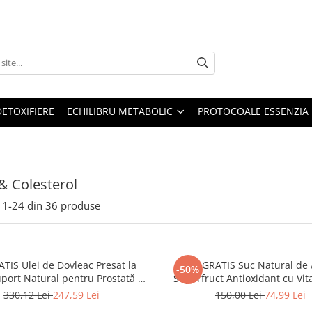
DETOXIFIERE
ECHILIBRU METABOLIC
PROTOCOALE ESSENZIA
& Colesterol
1-
24
din
36
produse
TIS Ulei de Dovleac Presat la
1+1 GRATIS Suc Natural de 
-50%
port Natural pentru Prostată și
Superfruct Antioxidant cu Vi
Sistemul Urinar
Naturală, 500 ml
330,12 Lei
247,59 Lei
150,00 Lei
74,99 Lei