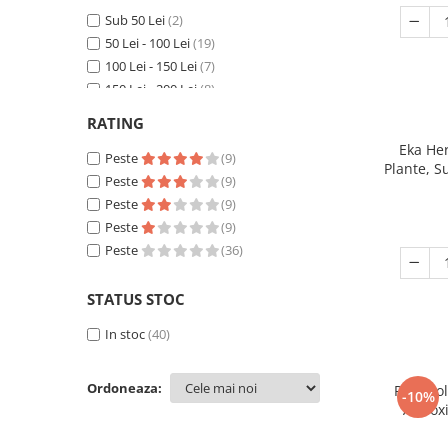
Herboxa
(5)
Sub 50 Lei
(2)
MoleQlar
(1)
50 Lei - 100 Lei
(19)
100 Lei - 150 Lei
(7)
150 Lei - 200 Lei
(8)
200 Lei - 250 Lei
(1)
RATING
250 Lei - 300 Lei
(2)
Eka He
300 Lei - 400 Lei
Peste
(1)
(9)
Plante, S
Peste
(9)
Peste
(9)
Peste
(9)
Peste
(36)
STATUS STOC
In stoc
(40)
Ordoneaza:
Protocol
-10%
Antiox