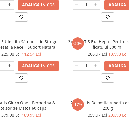
ADAUGA IN COS
ADAUGA I
IS Ulei din Sâmburi de Struguri
2+1 GRATIS Eka Hepa - Pentru 
-33%
resat la Rece – Suport Natural
ficatului 500 ml
tru Inima si piele 250 ml
225,08 Lei
112,54 Lei
206,97 Lei
137,98 Lei
ADAUGA IN COS
ADAUGA I
atis Gluco One - Berberina &
2+1 Gratis Dolomita Amorfa de
-17%
aptisor de Matca 60 caps
200 g
379,98 Lei
189,99 Lei
359,97 Lei
299,99 Lei