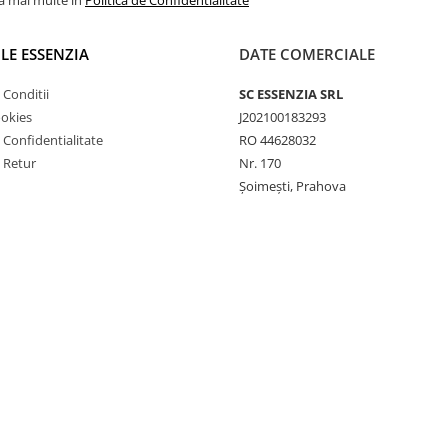
la mai multe in
Politica de Confidentialitate
ILE ESSENZIA
DATE COMERCIALE
 Conditii
SC ESSENZIA SRL
ookies
J202100183293
e Confidentialitate
RO 44628032
e Retur
Nr. 170
Șoimești, Prahova