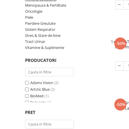
Oncologie
Menopauza & Fertilitate
Pierdere Greutate
Oncologie
Piele
Piele
Pierdere Greutate
Sucuri Naturale
Sistem Respirator
Stres & Stare de bine
Sistem Respirator
Tract Urinar
1+1 GRAT
-50%
Stress & Somn
Roșii P
Vitamine & Suplimente
pen
Tract Urinar
PRODUCATORI
Tratament Par
Vitamine & Suplimente
Vitamine Coloidale
Adams Vision
(2)
Pachete
Artctic Blue
(2)
BioMed
(1)
Dolomita
(2)
1+1 Gr
-50%
L
Efime
(1)
PRET
EkaMedica
(10)
Essenzia
(16)