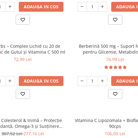
ADAUGA IN COS
ADAUGA I
rbs – Complex Lichid cu 20 de
Berberină 500 mg – Suport 
uc de Gutui și Vitamina C 500 ml
pentru Glicemie, Metaboli
Colesterol
72,99 Lei
76,99 Lei
ADAUGA IN COS
ADAUGA I
 Colesterol & Inimă – Protecție
Vitamina C Lipozomala + Bioflavonoide,
idantă, Omega-3 și Susținere
90cps
Cardiovasculară
307,52 Lei
277,16 Lei
106,00 Lei