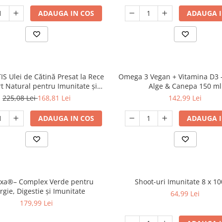
ADAUGA IN COS
ADAUGA I
S Ulei de Cătină Presat la Rece
Omega 3 Vegan + Vitamina D3 –
t Natural pentru Imunitate și
Alge & Canepa 150 ml
Vitalitate 50 ml
225,08 Lei
168,81 Lei
142,99 Lei
ADAUGA IN COS
ADAUGA I
xa®– Complex Verde pentru
Shoot-uri Imunitate 8 x 1
rgie, Digestie și Imunitate
64,99 Lei
179,99 Lei