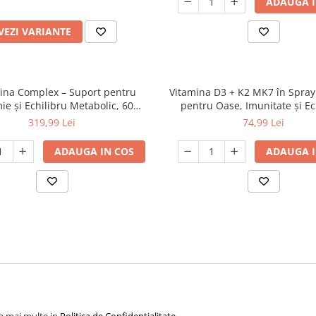
ADAUGA I
VEZI VARIANTE
ina Complex – Suport pentru
Vitamina D3 + K2 MK7 în Spray
ie și Echilibru Metabolic, 60
pentru Oase, Imunitate și Ec
Capsule
Cardiovascular, cu TOCOBI
319,99 Lei
74,99 Lei
ADAUGA IN COS
ADAUGA I