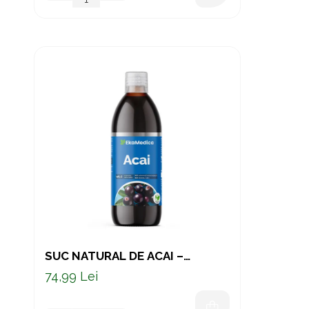
SUC NATURAL DE ACAI –
SUPERFRUCT ANTIOXIDANT CU
74,99 Lei
VITAMINA C NATURALĂ, 500 ML