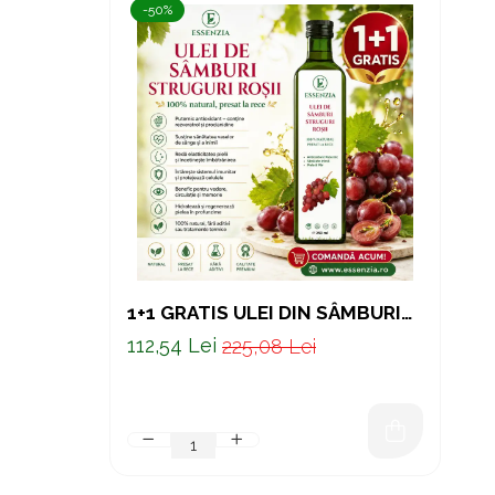
-50%
1+1 GRATIS ULEI DIN SÂMBURI
DE STRUGURI ROȘII PRESAT LA
112,54 Lei
225,08 Lei
RECE – SUPORT NATURAL
PENTRU INIMA SI PIELE 250 ML