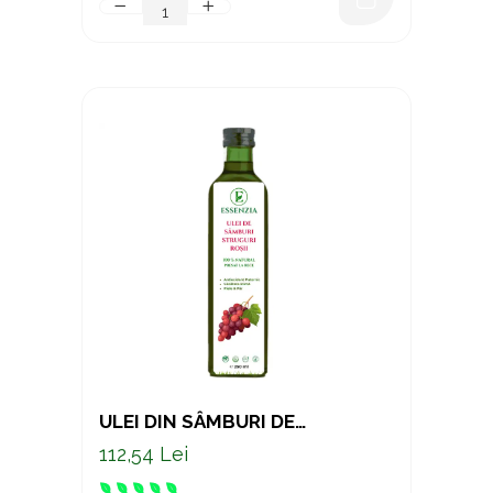
ULEI DIN SÂMBURI DE
STRUGURI ROȘII PRESAT LA
112,54 Lei
RECE – SUPORT NATURAL
PENTRU INIMA SI PIELE 250 ML