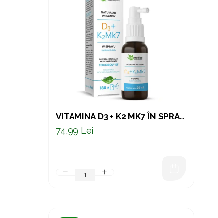
Oncologie
Pierdere Greutate
Piele
Sucuri Naturale
Sistem Respirator
Stress & Somn
Tract Urinar
Tratament Par
VITAMINA D3 + K2 MK7 ÎN SPRAY
Vitamine & Suplimente
– SUPORT PENTRU OASE,
74,99 Lei
IMUNITATE ȘI ECHILIBRU
Vitamine Coloidale
CARDIOVASCULAR, CU
Pachete
TOCOBIOL® SF