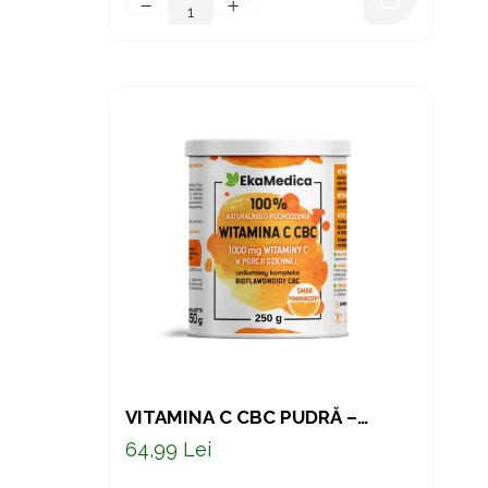
VITAMINA C CBC PUDRĂ –
VITAMINA C NATURALĂ CU
64,99 Lei
BIOFLAVONOIDE DIN
PORTOCALĂ AMARĂ, 250 G