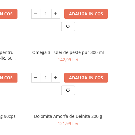
N COS
ADAUGA IN COS
 pentru
Omega 3 - Ulei de peste pur 300 ml
lic, 60
142,99 Lei
N COS
ADAUGA IN COS
mg 90cps
Dolomita Amorfa de Delnita 200 g
121,99 Lei