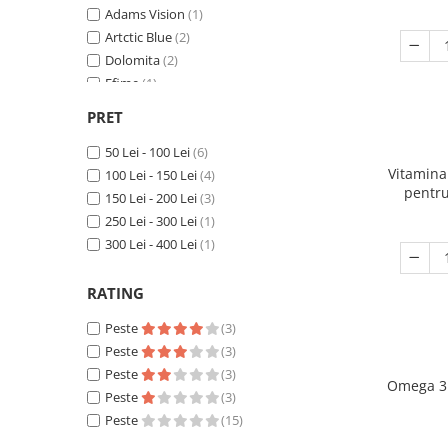
Oncologie
Adams Vision
(1)
Pierdere Greutate
Artctic Blue
(2)
Dolomita
(2)
Piele
Efime
(1)
Sucuri Naturale
EkaMedica
(5)
PRET
Sistem Respirator
Essenzia
(3)
MoleQlar
50 Lei - 100 Lei
(1)
(6)
Stress & Somn
Vitamina
100 Lei - 150 Lei
(4)
Tract Urinar
pentru
150 Lei - 200 Lei
(3)
Cardi
Tratament Par
250 Lei - 300 Lei
(1)
300 Lei - 400 Lei
(1)
Vitamine & Suplimente
Vitamine Coloidale
RATING
Pachete
Peste
(3)
Peste
(3)
Peste
(3)
Omega 3 
Peste
(3)
Peste
(15)