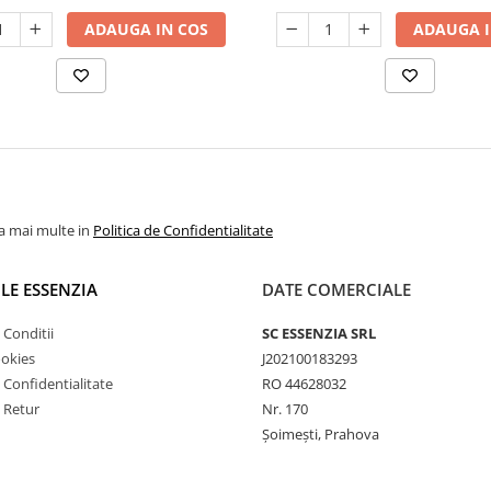
ADAUGA IN COS
ADAUGA I
la mai multe in
Politica de Confidentialitate
ILE ESSENZIA
DATE COMERCIALE
 Conditii
SC ESSENZIA SRL
ookies
J202100183293
e Confidentialitate
RO 44628032
e Retur
Nr. 170
Șoimești, Prahova