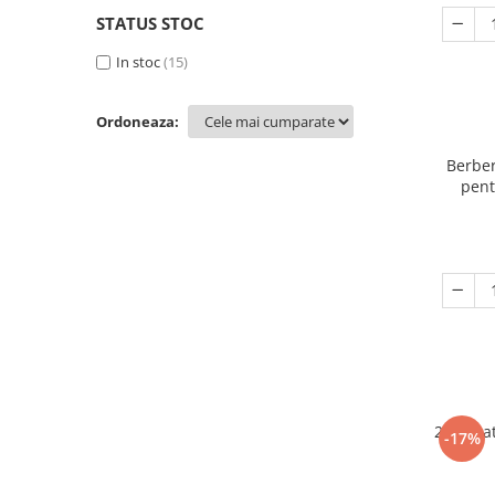
STATUS STOC
In stoc
(15)
Ordoneaza:
Berber
pent
2+1 Gra
-17%