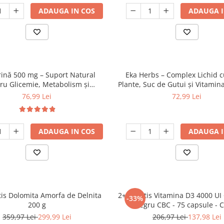
ADAUGA IN COS
ADAUGA I
ină 500 mg – Suport Natural
Eka Herbs – Complex Lichid c
ru Glicemie, Metabolism și
Plante, Suc de Gutui și Vitamin
Colesterol
76,99 Lei
72,99 Lei
ADAUGA IN COS
ADAUGA I
tis Dolomita Amorfa de Delnita
2+1 Gratis Vitamina D3 4000 U
-33%
200 g
negru CBC - 75 capsule 
359,97 Lei
299,99 Lei
206,97 Lei
137,98 Lei