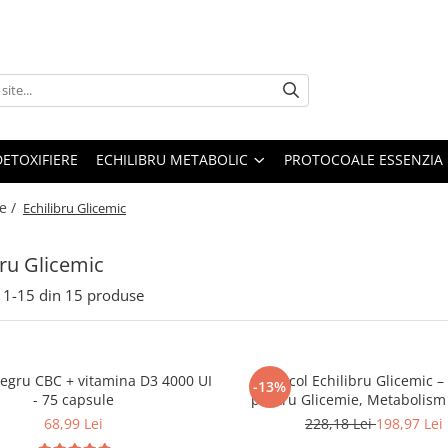
DETOXIFIERE
ECHILIBRU METABOLIC
PROTOCOALE ESSENZIA
e /
Echilibru Glicemic
bru Glicemic
1-
15
din
15
produse
egru CBC + vitamina D3 4000 UI
Protocol Echilibru Glicemic –
-13%
- 75 capsule
pentru Glicemie, Metabolism 
68,99 Lei
228,18 Lei
198,97 Lei