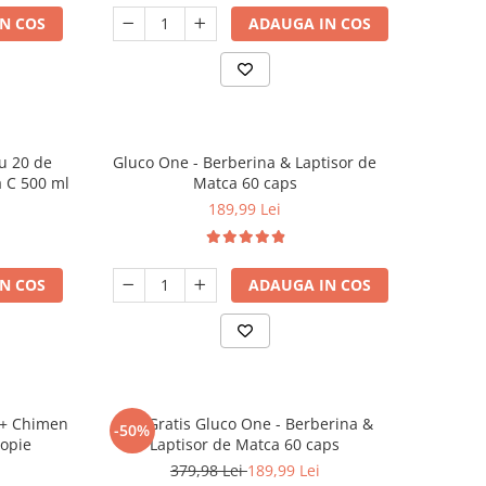
N COS
ADAUGA IN COS
u 20 de
Gluco One - Berberina & Laptisor de
a C 500 ml
Matca 60 caps
189,99 Lei
N COS
ADAUGA IN COS
I + Chimen
1+1 Gratis Gluco One - Berberina &
-50%
- Copie
Laptisor de Matca 60 caps
379,98 Lei
189,99 Lei