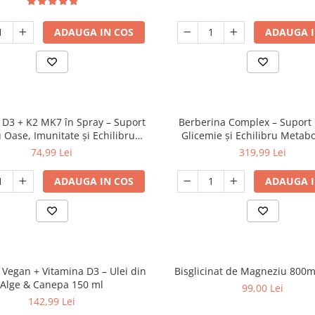
ADAUGA IN COS
ADAUGA I
 D3 + K2 MK7 în Spray – Suport
Berberina Complex – Suport
 Oase, Imunitate și Echilibru
Glicemie și Echilibru Metabo
ovascular, cu TOCOBIOL® SF
Capsule
74,99 Lei
319,99 Lei
ADAUGA IN COS
ADAUGA I
Vegan + Vitamina D3 – Ulei din
Bisglicinat de Magneziu 800
Alge & Canepa 150 ml
99,00 Lei
142,99 Lei