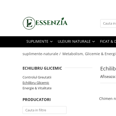
Suplimente
Uleiuri Naturale
Echilibru Metabolic
Anti-Inbatranire
Ulei Presat la Rece
Echilibru Glicemic
Antiinflamatoare
Uleiuri Esentiale
Greutate & Apetit
SUPLIMENTE
ULEIURI NATURALE
FICAT & 
Articulatii
Energie & Vitalitate
Coloidale Biomed
suplimente-naturale /
Metabolism, Glicemie & Energi
Deparazitare
Echili
Diabet
ECHILIBRU GLICEMIC
Ficat & Detox
Afiseaza:
Controlul Greutatii
Echilibru Glicemic
Imunitate
Energie & Vitalitate
Inima & Colesterol
Chimen n
PRODUCATORI
Ingrijire
Menopauza&Fertilitate