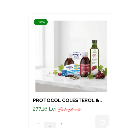
-10%
PROTOCOL COLESTEROL &
INIMĂ – PROTECȚIE
277,16 Lei
307,52 Lei
ANTIOXIDANTĂ, OMEGA-3 ȘI
SUSȚINERE CARDIOVASCULARĂ