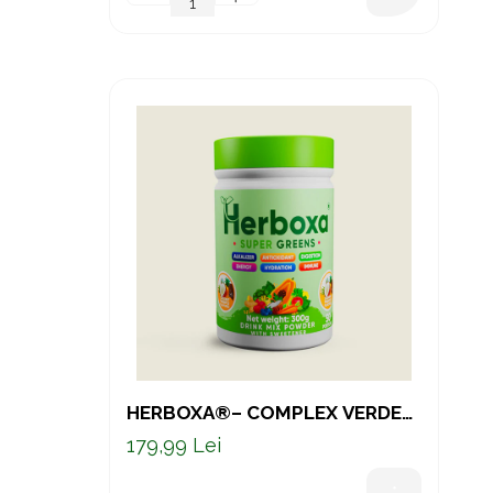
HERBOXA®– COMPLEX VERDE
PENTRU ENERGIE, DIGESTIE ȘI
179,99 Lei
IMUNITATE