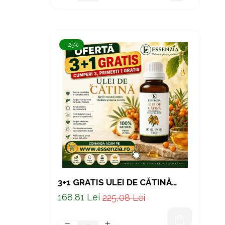
-25%
3+1 GRATIS ULEI DE CĂTINĂ
PRESAT LA RECE – SUPORT
168,81 Lei
225,08 Lei
NATURAL PENTRU IMUNITATE ȘI
VITALITATE 50 ML