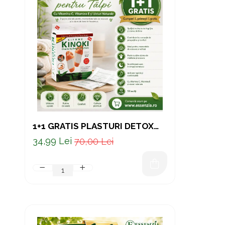
1+1 GRATIS PLASTURI DETOX
PENTRU TĂLPI – CU VITAMINA
34,99 Lei
70,00 Lei
C, VITAMINA E ȘI ULEIURI
NATURALE, 10 BUCĂȚI - COPIE