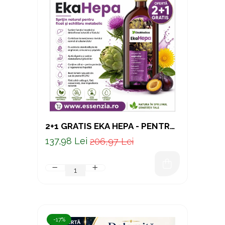
2+1 GRATIS EKA HEPA - PENTRU
SUSȚINEREA FICATULUI 500 ML
137,98 Lei
206,97 Lei
-17%