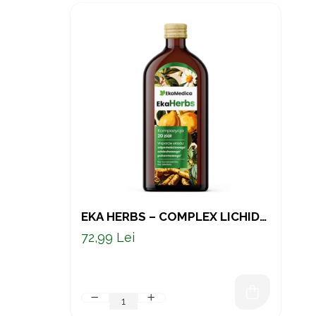
EKA HERBS – COMPLEX LICHID
CU 20 DE PLANTE, SUC DE
72,99 Lei
GUTUI ȘI VITAMINA C 500 ML