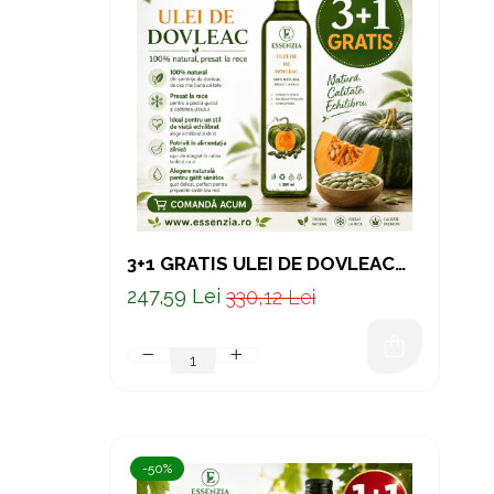
Oncologie
Pierdere Greutate
Piele
Sucuri Naturale
Sistem Respirator
Stress & Somn
Tract Urinar
Tratament Par
3+1 GRATIS ULEI DE DOVLEAC
Vitamine & Suplimente
PRESAT LA RECE – SUPORT
247,59 Lei
330,12 Lei
NATURAL PENTRU PROSTATĂ ȘI
Vitamine Coloidale
SISTEMUL URINAR
Pachete
-50%