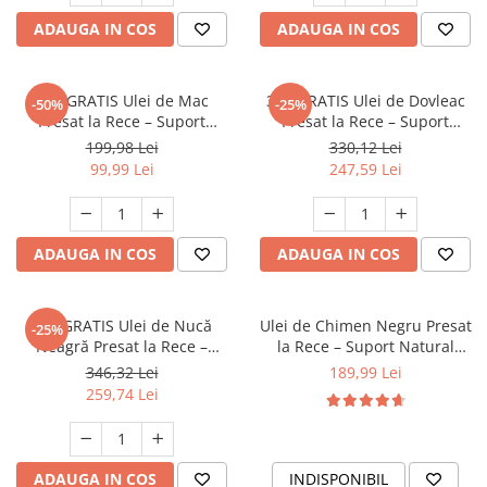
ADAUGA IN COS
ADAUGA IN COS
1+1 GRATIS Ulei de Mac
3+1 GRATIS Ulei de Dovleac
-50%
-25%
Presat la Rece – Suport
Presat la Rece – Suport
Natural pentru Energie și
Natural pentru Prostată și
199,98 Lei
330,12 Lei
Echilibru 250 ml
Sistemul Urinar
99,99 Lei
247,59 Lei
ADAUGA IN COS
ADAUGA IN COS
3+1 GRATIS Ulei de Nucă
Ulei de Chimen Negru Presat
-25%
Neagră Presat la Rece –
la Rece – Suport Natural
Suport Natural pentru
pentru Imunitate și Vitalitate
346,32 Lei
189,99 Lei
Digestie 250 ml
250 ml
259,74 Lei
ADAUGA IN COS
INDISPONIBIL