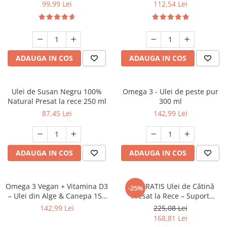
Energie și Echilibru 250 ml
Natural pentru Inima si piele
99,99 Lei
112,54 Lei
250 ml
ADAUGA IN COS
ADAUGA IN COS
Ulei de Susan Negru 100%
Omega 3 - Ulei de peste pur
Natural Presat la rece 250 ml
300 ml
87,45 Lei
142,99 Lei
ADAUGA IN COS
ADAUGA IN COS
Omega 3 Vegan + Vitamina D3
3+1 GRATIS Ulei de Cătină
-25%
– Ulei din Alge & Canepa 150
Presat la Rece – Suport
ml
Natural pentru Imunitate și
142,99 Lei
225,08 Lei
Vitalitate 50 ml
168,81 Lei