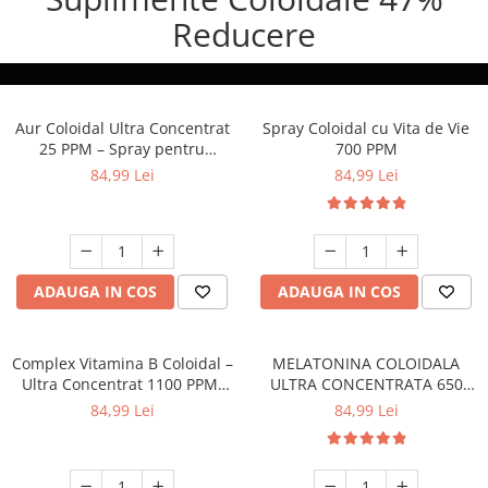
Oncologie
Reducere
Pierdere Greutate
Piele
Sucuri Naturale
Aur Coloidal Ultra Concentrat
Spray Coloidal cu Vita de Vie
Sistem Respirator
25 PPM – Spray pentru
700 PPM
Claritate Mentală 150 ml
Stress & Somn
84,99 Lei
84,99 Lei
Tract Urinar
Tratament Par
Vitamine & Suplimente
ADAUGA IN COS
ADAUGA IN COS
Vitamine Coloidale
Pachete
Complex Vitamina B Coloidal –
MELATONINA COLOIDALA
Ultra Concentrat 1100 PPM,
ULTRA CONCENTRATA 650
pentru Energie, Sistem
ppm 150 ml
84,99 Lei
84,99 Lei
Nervos și Imunitate, 150 ml