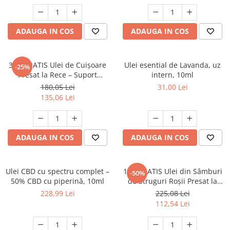
ADAUGA IN COS
ADAUGA IN COS
3+1 GRATIS Ulei de Cuișoare
Ulei esential de Lavanda, uz
-25%
Presat la Rece – Suport
intern, 10ml
Natural pentru Digestie și
180,05 Lei
31,00 Lei
Sănătatea Orală 25 ml
135,06 Lei
ADAUGA IN COS
ADAUGA IN COS
Ulei CBD cu spectru complet –
1+1 GRATIS Ulei din Sâmburi
-50%
50% CBD cu piperină, 10ml
de Struguri Roșii Presat la
Rece – Suport Natural pentru
228,99 Lei
225,08 Lei
Inima si piele 250 ml
112,54 Lei