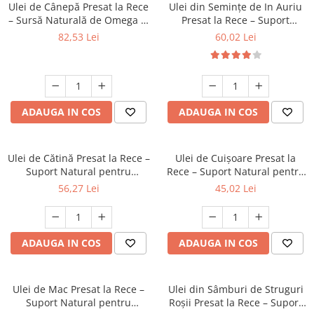
Ulei de Cânepă Presat la Rece
Ulei din Semințe de In Auriu
– Sursă Naturală de Omega 3,
Presat la Rece – Suport
6 și 9
Natural pentru Inimă și
82,53 Lei
60,02 Lei
Digestie 250 ml
ADAUGA IN COS
ADAUGA IN COS
Ulei de Cătină Presat la Rece –
Ulei de Cuișoare Presat la
Suport Natural pentru
Rece – Suport Natural pentru
Imunitate și Vitalitate 50 ml
Digestie și Sănătatea Orală 25
56,27 Lei
45,02 Lei
ml
ADAUGA IN COS
ADAUGA IN COS
Ulei de Mac Presat la Rece –
Ulei din Sâmburi de Struguri
Suport Natural pentru
Roșii Presat la Rece – Suport