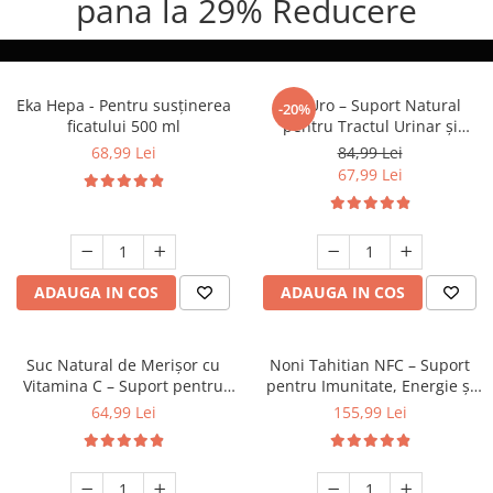
pana la 29% Reducere
Eka Hepa - Pentru susținerea
Eka Uro – Suport Natural
-20%
ficatului 500 ml
pentru Tractul Urinar și
Susținere Renală, 500 ml
68,99 Lei
84,99 Lei
67,99 Lei
ADAUGA IN COS
ADAUGA IN COS
Suc Natural de Merișor cu
Noni Tahitian NFC – Suport
Vitamina C – Suport pentru
pentru Imunitate, Energie și
Tractul Urinar, 1 Litru
Echilibru Zilnic, 1000 ml
64,99 Lei
155,99 Lei