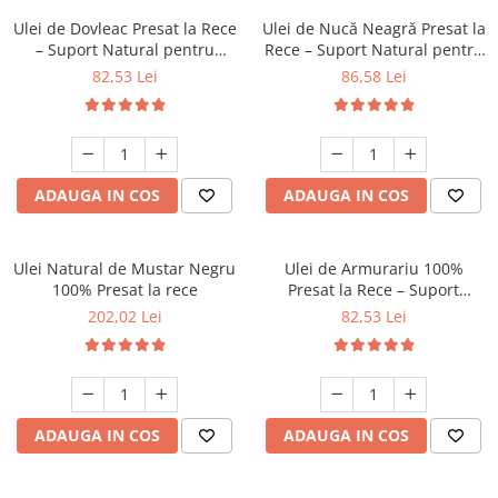
Ulei de Dovleac Presat la Rece
Ulei de Nucă Neagră Presat la
– Suport Natural pentru
Rece – Suport Natural pentru
Prostată și Sistemul Urinar
Digestie 250 ml
82,53 Lei
86,58 Lei
ADAUGA IN COS
ADAUGA IN COS
Ulei Natural de Mustar Negru
Ulei de Armurariu 100%
100% Presat la rece
Presat la Rece – Suport
Natural pentru Detox și
202,02 Lei
82,53 Lei
Sănătatea Ficatului
ADAUGA IN COS
ADAUGA IN COS