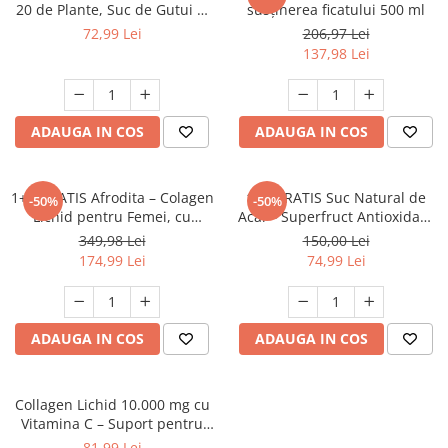
20 de Plante, Suc de Gutui și
susținerea ficatului 500 ml
Vitamina C 500 ml
72,99 Lei
206,97 Lei
137,98 Lei
ADAUGA IN COS
ADAUGA IN COS
1+1 GRATIS Afrodita – Colagen
1+1 GRATIS Suc Natural de
-50%
-50%
Lichid pentru Femei, cu
Acai – Superfruct Antioxidant
Keratină, L-Cistină și Vitamine
cu Vitamina C Naturală, 500
349,98 Lei
150,00 Lei
500 ml
ml
174,99 Lei
74,99 Lei
ADAUGA IN COS
ADAUGA IN COS
Collagen Lichid 10.000 mg cu
Vitamina C – Suport pentru
Piele, Articulații și Vitalitate,
81,99 Lei