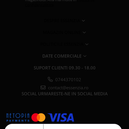
Confidentialitate
DESPRE ESSENZIA
MAGAZIN ONLINE
POLITICILE ESSENZIA
DATE COMERCIALE
SUPORT CLIENTI
09.30 - 18.00
0744370102
contact@essenzia.ro
SOCIAL
URMARESTE-NE IN SOCIAL MEDIA