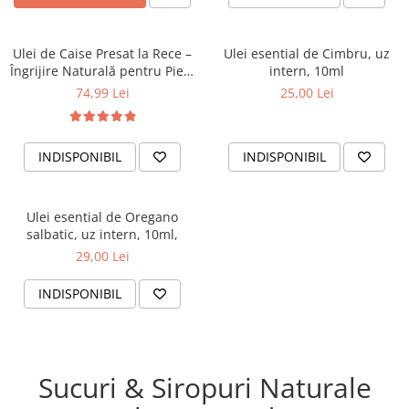
Ulei de Caise Presat la Rece –
Ulei esential de Cimbru, uz
Îngrijire Naturală pentru Piele
intern, 10ml
și Organism
74,99 Lei
25,00 Lei
INDISPONIBIL
INDISPONIBIL
Ulei esential de Oregano
salbatic, uz intern, 10ml,
29,00 Lei
INDISPONIBIL
Sucuri & Siropuri Naturale