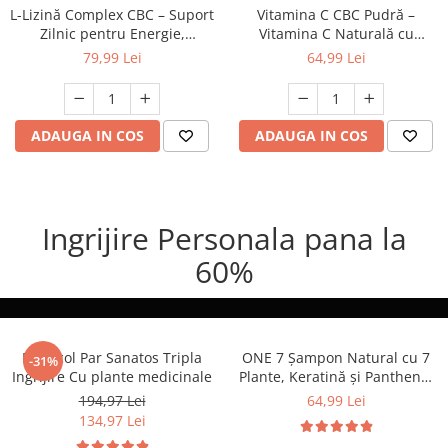
L-Lizină Complex CBC – Suport
Vitamina C CBC Pudră –
Zilnic pentru Energie,
Vitamina C Naturală cu
Imunitate și Refacere 60 cps
Bioflavonoide din Portocală
79,99 Lei
64,99 Lei
Amară, 250 g
ADAUGA IN COS
ADAUGA IN COS
Ingrijire Personala pana la
60%
Protocol Par Sanatos Tripla
ONE 7 Șampon Natural cu 7
-31%
Ingrijire Cu plante medicinale
Plante, Keratină și Panthenol
250 ml – Fortifică și
194,97 Lei
64,99 Lei
Revitalizează Părul 250 ml
134,97 Lei