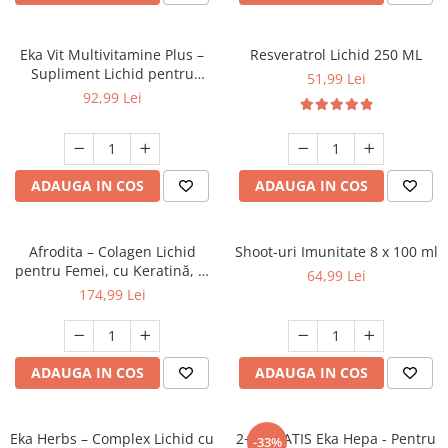
Eka Vit Multivitamine Plus –
Resveratrol Lichid 250 ML
Supliment Lichid pentru
51,99 Lei
Imunitate, Energie și
92,99 Lei
Vitalitate, 1 Litru
ADAUGA IN COS
ADAUGA IN COS
Afrodita – Colagen Lichid
Shoot-uri Imunitate 8 x 100 ml
pentru Femei, cu Keratină, L-
64,99 Lei
Cistină și Vitamine 500 ml
174,99 Lei
ADAUGA IN COS
ADAUGA IN COS
Eka Herbs – Complex Lichid cu
2+1 GRATIS Eka Hepa - Pentru
-33%