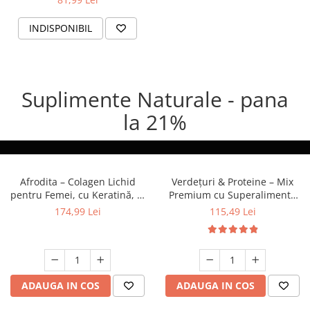
500 ml
INDISPONIBIL
Suplimente Naturale - pana
la 21%
Afrodita – Colagen Lichid
Verdețuri & Proteine – Mix
pentru Femei, cu Keratină, L-
Premium cu Superalimente
Cistină și Vitamine 500 ml
Verzi și Proteină Vegetală, 30
174,99 Lei
115,49 Lei
plicuri
ADAUGA IN COS
ADAUGA IN COS