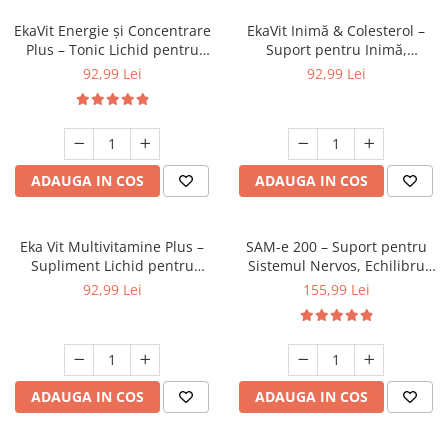
EkaVit Energie și Concentrare
EkaVit Inimă & Colesterol –
Plus – Tonic Lichid pentru
Suport pentru Inimă,
Focus, Memorie și Vitalitate, 1
Circulație și Vitalitate1 Litru
92,99 Lei
92,99 Lei
Litru
ADAUGA IN COS
ADAUGA IN COS
Eka Vit Multivitamine Plus –
SAM-e 200 – Suport pentru
Supliment Lichid pentru
Sistemul Nervos, Echilibru
Imunitate, Energie și
Psihologic și Metilare, 60
92,99 Lei
155,99 Lei
Vitalitate, 1 Litru
capsule
ADAUGA IN COS
ADAUGA IN COS