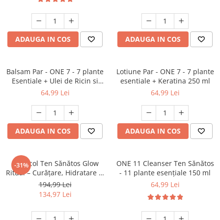
ADAUGA IN COS
ADAUGA IN COS
Balsam Par - ONE 7 - 7 plante
Lotiune Par - ONE 7 - 7 plante
Esentiale + Ulei de Ricin si
esentiale + Keratina 250 ml
Colagen 250 ml
64,99 Lei
64,99 Lei
ADAUGA IN COS
ADAUGA IN COS
Protocol Ten Sănătos Glow
ONE 11 Cleanser Ten Sănătos
-31%
Ritual – Curățare, Hidratare și
- 11 plante esențiale 150 ml
Echilibru în 3 Pași
194,99 Lei
64,99 Lei
134,97 Lei