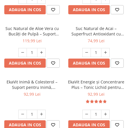
ADAUGA IN COS
ADAUGA IN COS
Suc Natural de Aloe Vera cu
Suc Natural de Acai –
Bucăți de Pulpă – Suport
Superfruct Antioxidant cu
pentru Digestie, Imunitate și
Vitamina C Naturală, 500 ml
119,99 Lei
74,99 Lei
Vitalitate, 1000 ml
ADAUGA IN COS
ADAUGA IN COS
EkaVit Inimă & Colesterol –
EkaVit Energie și Concentrare
Suport pentru Inimă,
Plus – Tonic Lichid pentru
Circulație și Vitalitate1 Litru
Focus, Memorie și Vitalitate, 1
92,99 Lei
92,99 Lei
Litru
ADAUGA IN COS
ADAUGA IN COS