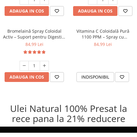
ADAUGA IN COS
ADAUGA IN COS
Bromelaină Spray Coloidal
Vitamina C Coloidală Pură
Activ – Suport pentru Digestie,
1100 PPM – Spray cu
Confort și Vitalitate, 150 ml
Absorbție Rapidă, 150 ml
84,99 Lei
84,99 Lei
ADAUGA IN COS
INDISPONIBIL
Ulei Natural 100% Presat la
rece pana la 21% reducere