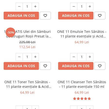
Oncologie
Pierdere Greutate
Piele
ADAUGA IN COS
ADAUGA IN COS
Sucuri Naturale
Sistem Respirator
1+1 GRATIS Ulei din Sâmburi
ONE 11 Emulsie Ten Sănătos -
-50%
de Struguri Roșii Presat la
11 plante esențiale și Acid
Stress & Somn
Rece – Suport Natural pentru
Hialuronic 150 ml
225,08 Lei
64,99 Lei
Tract Urinar
Inima si piele 250 ml
112,54 Lei
Tratament Par
Vitamine & Suplimente
ADAUGA IN COS
ADAUGA IN COS
Vitamine Coloidale
Pachete
ONE 11 Toner Ten Sănătos -
ONE 11 Cleanser Ten Sănătos
11 plante esențiale & Acid
- 11 plante esențiale 150 ml
Hialuronic 250 ml
64,99 Lei
64,99 Lei