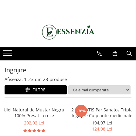
Suplimente
Uleiuri Naturale
Echilibru Metabolic
Anti-Inbatranire
Ulei Presat la Rece
Echilibru Glicemic
Antiinflamatoare
Uleiuri Esentiale
Greutate & Apetit
Articulatii
Energie & Vitalitate
Coloidale Biomed
Ingrijire
Deparazitare
Afiseaza:
1-
23
din
23
produse
Diabet
Ficat & Detox
FILTRE
Imunitate
Inima & Colesterol
Ulei Natural de Mustar Negru
2+1 GRATIS Par Sanatos Tripla
-36%
100% Presat la rece
Ingrijire Cu plante medicinale
Ingrijire
202,02 Lei
194,97 Lei
Menopauza&Fertilitate
124,98 Lei