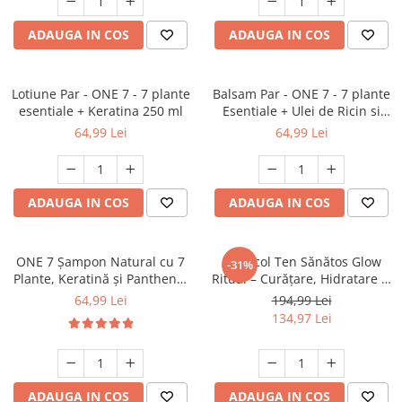
ADAUGA IN COS
ADAUGA IN COS
Lotiune Par - ONE 7 - 7 plante
Balsam Par - ONE 7 - 7 plante
esentiale + Keratina 250 ml
Esentiale + Ulei de Ricin si
Colagen 250 ml
64,99 Lei
64,99 Lei
ADAUGA IN COS
ADAUGA IN COS
ONE 7 Șampon Natural cu 7
Protocol Ten Sănătos Glow
-31%
Plante, Keratină și Panthenol
Ritual – Curățare, Hidratare și
250 ml – Fortifică și
Echilibru în 3 Pași
64,99 Lei
194,99 Lei
Revitalizează Părul 250 ml
134,97 Lei
ADAUGA IN COS
ADAUGA IN COS