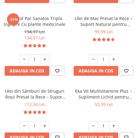
Protocol Par Sanatos Tripla
Ulei de Mac Presat la Rece –
-31%
Ingrijire Cu plante medicinale
Suport Natural pentru
Energie și Echilibru 250 ml
194,97 Lei
99,99 Lei
134,97 Lei
ADAUGA IN COS
ADAUGA IN COS
Ulei din Sâmburi de Struguri
Eka Vit Multivitamine Plus –
Roșii Presat la Rece – Suport
Supliment Lichid pentru
Natural pentru Inima si piele
Imunitate, Energie și
112,54 Lei
92,99 Lei
250 ml
Vitalitate, 1 Litru
ADAUGA IN COS
ADAUGA IN COS