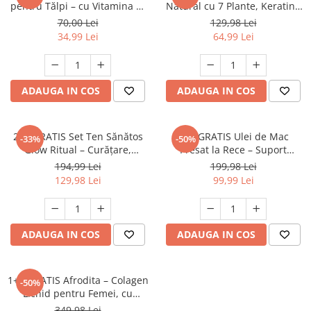
pentru Tălpi – cu Vitamina C,
Natural cu 7 Plante, Keratină
Vitamina E și Uleiuri Naturale,
și Panthenol 250 ml – Fortifică
70,00 Lei
129,98 Lei
10 bucăți - Copie
și Revitalizează Părul 250 ml
34,99 Lei
64,99 Lei
ADAUGA IN COS
ADAUGA IN COS
2+1 GRATIS Set Ten Sănătos
1+1 GRATIS Ulei de Mac
-33%
-50%
Glow Ritual – Curățare,
Presat la Rece – Suport
Hidratare și Echilibru în 3 Pași
Natural pentru Energie și
194,99 Lei
199,98 Lei
Echilibru 250 ml
129,98 Lei
99,99 Lei
ADAUGA IN COS
ADAUGA IN COS
1+1 GRATIS Afrodita – Colagen
-50%
Lichid pentru Femei, cu
Keratină, L-Cistină și Vitamine
349,98 Lei