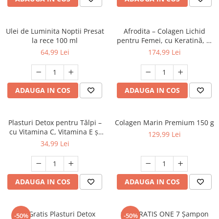
Ulei de Luminita Noptii Presat
Afrodita – Colagen Lichid
la rece 100 ml
pentru Femei, cu Keratină, L-
Cistină și Vitamine 500 ml
64,99 Lei
174,99 Lei
ADAUGA IN COS
ADAUGA IN COS
Plasturi Detox pentru Tălpi –
Colagen Marin Premium 150 g
cu Vitamina C, Vitamina E și
129,99 Lei
Uleiuri Naturale, 10 bucăți
34,99 Lei
ADAUGA IN COS
ADAUGA IN COS
1+1 Gratis Plasturi Detox
1+1 GRATIS ONE 7 Șampon
-50%
-50%