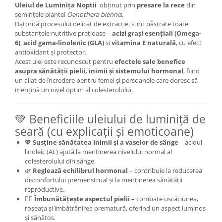
Uleiul de Luminița Noptii
obținut prin
presare la rece
din
semințele plantei
Oenothera biennis
.
Datorită procesului delicat de extracție, sunt păstrate toate
substanțele nutritive prețioase –
acizi grași esențiali (Omega-
6)
,
acid gama-linolenic (GLA)
și
vitamina E naturală
, cu efect
antioxidant și protector.
Acest ulei este recunoscut pentru
efectele sale benefice
asupra sănătății pielii, inimii și sistemului hormonal
, fiind
un aliat de încredere pentru femei și persoanele care doresc să
mențină un nivel optim al colesterolului.
💚 Beneficiile uleiului de luminiță de
seară (cu explicații și emoticoane)
💖
Susține sănătatea inimii și a vaselor de sânge
– acidul
linoleic (AL) ajută la menținerea nivelului normal al
colesterolului din sânge.
🌿
Reglează echilibrul hormonal
– contribuie la reducerea
disconfortului premenstrual și la menținerea sănătății
reproductive.
💆‍♀️
Îmbunătățește aspectul pielii
– combate uscăciunea,
roșeața și îmbătrânirea prematură, oferind un aspect luminos
și sănătos.