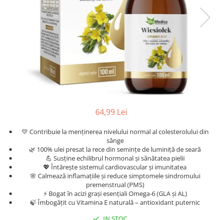
Oncologie
Pierdere Greutate
Piele
Sucuri Naturale
Sistem Respirator
Stress & Somn
Tract Urinar
Tratament Par
64,99 Lei
Vitamine & Suplimente
💛 Contribuie la menținerea nivelului normal al colesterolului din
Vitamine Coloidale
sânge
🌿 100% ulei presat la rece din semințe de luminiță de seară
Pachete
💪 Susține echilibrul hormonal și sănătatea pielii
💖 Întărește sistemul cardiovascular și imunitatea
🌸 Calmează inflamațiile și reduce simptomele sindromului
premenstrual (PMS)
⚡ Bogat în acizi grași esențiali Omega-6 (GLA și AL)
🍃 Îmbogățit cu Vitamina E naturală – antioxidant puternic
IN STOC