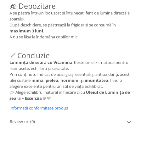
🧊 Depozitare
A se păstra într-un loc uscat și întunecat, ferit de lumina directă a
soarelui.
După deschidere, se păstrează la frigider și se consumă în
maximum 3 luni
.
A nu se lăsa la îndemâna copiilor mici.
✅ Concluzie
Luminiță de seară cu Vitamina E
este un elixir natural pentru
frumusețe, echilibru și sănătate.
Prin conținutul ridicat de acizi grași esențiali și antioxidanți, acest
ulei susține
inima, pielea, hormonii și imunitatea
, fiind o
alegere excelentă pentru un stil de viață echilibrat.
👉 Alege echilibrul natural în fiecare zi cu
Uleiul de Luminiță de
seară – Essenzia
🌼💛
Informatii conformitate produs
Review-uri
(0)