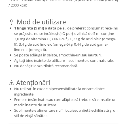
/ 2000 kcal)
🥄 Mod de utilizare
1 linguriță (5 ml) o dată pe zi
, de preferat consumat rece (nu
se prăjește, nu se încălzește).O porție zilnică de 5 ml conține
3,6 mg de vitamina E (30% DZR*), 0,27 g de acid oleic (omega-
9), 3,4 g de acid linoleic (omega-6) și 0,44 g de acid gama-
linolenic (omega-6).
Se poate adăuga în salate, smoothie-uri sau iaurturi.
Agitați bine înainte de utilizare – sedimentele sunt naturale.
Nu depășiți doza zilnică recomandată.
⚠️ Atenționări
Nu utilizați în caz de hipersensibilitate la oricare dintre
ingrediente.
Femeile însărcinate sau care alăptează trebuie să consulte un
medic înainte de utilizare.
Suplimentele alimentare nu înlocuiesc o dietă echilibrată și un
stil de viață sănătos.