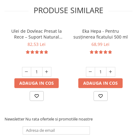
PRODUSE SIMILARE
Ulei de Dovleac Presat la
Eka Hepa - Pentru
Rece – Suport Natural
susținerea ficatului 500 ml
pentru Prostată și Sistemul
82,53 Lei
68,99 Lei
Urinar
ADAUGA IN COS
ADAUGA IN COS
Newsletter
Nu rata ofertele si promotiile noastre