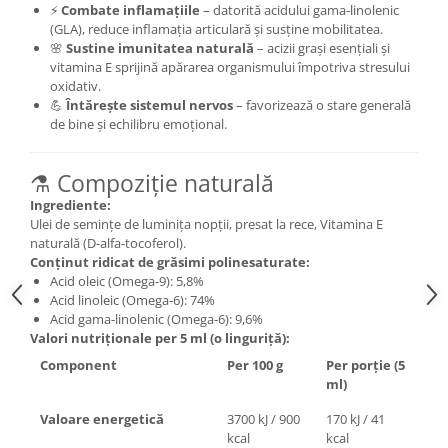
⚡
Combate inflamațiile
– datorită acidului gama-linolenic
(GLA), reduce inflamația articulară și susține mobilitatea.
🌸
Sustine imunitatea naturală
– acizii grași esențiali și
vitamina E sprijină apărarea organismului împotriva stresului
oxidativ.
💪
Întărește sistemul nervos
– favorizează o stare generală
de bine și echilibru emoțional.
⚗️ Compoziție naturală
Ingrediente:
Ulei de semințe de luminița nopții, presat la rece, Vitamina E
naturală (D-alfa-tocoferol).
Conținut ridicat de grăsimi polinesaturate:
Acid oleic (Omega-9): 5,8%
Acid linoleic (Omega-6): 74%
Acid gama-linolenic (Omega-6): 9,6%
Valori nutriționale per 5 ml (o linguriță):
Component
Per 100 g
Per porție (5
ml)
Valoare energetică
3700 kJ / 900
170 kJ / 41
kcal
kcal