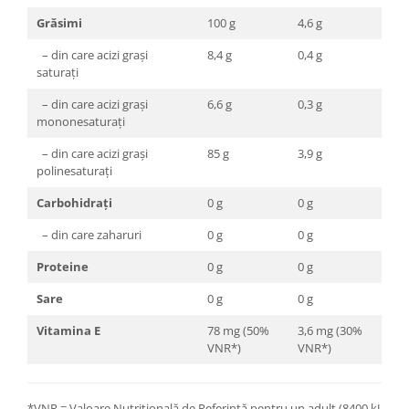
Grăsimi
100 g
4,6 g
– din care acizi grași
8,4 g
0,4 g
saturați
– din care acizi grași
6,6 g
0,3 g
mononesaturați
– din care acizi grași
85 g
3,9 g
polinesaturați
Carbohidrați
0 g
0 g
– din care zaharuri
0 g
0 g
Proteine
0 g
0 g
Sare
0 g
0 g
Vitamina E
78 mg (50%
3,6 mg (30%
VNR*)
VNR*)
*VNR = Valoare Nutrițională de Referință pentru un adult (8400 kJ