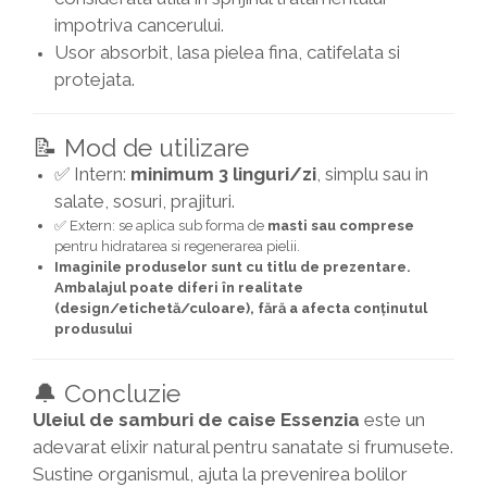
impotriva cancerului.
Usor absorbit, lasa pielea fina, catifelata si
protejata.
📝 Mod de utilizare
✅ Intern:
minimum 3 linguri/zi
, simplu sau in
salate, sosuri, prajituri.
✅ Extern: se aplica sub forma de
masti sau comprese
pentru hidratarea si regenerarea pielii.
Imaginile produselor sunt cu titlu de prezentare.
Ambalajul poate diferi în realitate
(design/etichetă/culoare), fără a afecta conținutul
produsului
🔔 Concluzie
Uleiul de samburi de caise Essenzia
este un
adevarat elixir natural pentru sanatate si frumusete.
Sustine organismul, ajuta la prevenirea bolilor