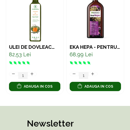
ULEI DE DOVLEAC
EKA HEPA - PENTRU
PRESAT LA RECE –
SUSȚINEREA
82,53 Lei
68,99 Lei
SUPORT NATURAL
FICATULUI 500 ML
PENTRU PROSTATĂ
ȘI SISTEMUL URINAR
ADAUGA IN COS
ADAUGA IN COS
Newsletter