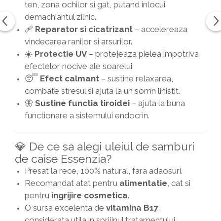
ten, zona ochilor si gat, putand inlocui
demachiantul zilnic.
🩹
Reparator si cicatrizant
– accelereaza
vindecarea ranilor si arsurilor.
☀️
Protectie UV
– protejeaza pielea impotriva
efectelor nocive ale soarelui.
😴
Efect calmant
– sustine relaxarea,
combate stresul si ajuta la un somn linistit.
🦋
Sustine functia tiroidei
– ajuta la buna
functionare a sistemului endocrin.
💎 De ce sa alegi uleiul de samburi
de caise Essenzia?
Presat la rece, 100% natural, fara adaosuri.
Recomandat atat pentru
alimentatie
, cat si
pentru
ingrijire cosmetica
.
O sursa excelenta de
vitamina B17
,
considerata utila in sprijinul tratamentului