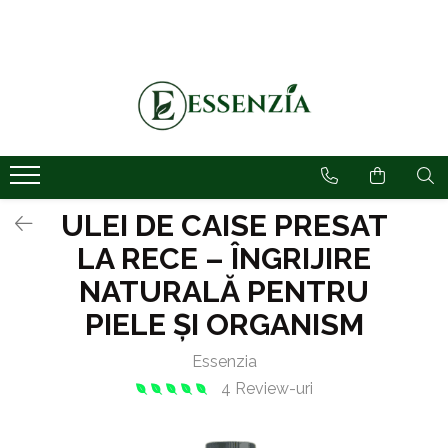
Suplimente
Uleiuri Naturale
Echilibru Metabolic
Anti-Inbatranire
Ulei Presat la Rece
Echilibru Glicemic
Antiinflamatoare
Uleiuri Esentiale
Greutate & Apetit
Articulatii
Energie & Vitalitate
Coloidale Biomed
ULEI DE CAISE PRESAT
Deparazitare
LA RECE – ÎNGRIJIRE
Diabet
NATURALĂ PENTRU
Ficat & Detox
PIELE ȘI ORGANISM
Imunitate
Inima & Colesterol
Essenzia
Ingrijire
4 Review-uri
Menopauza&Fertilitate