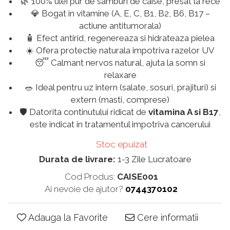
🌿 100% ulei pur de samburi de caise, presat la rece
💎 Bogat in vitamine (A, E, C, B1, B2, B6, B17 –
actiune antitumorala)
🧴 Efect antirid, regenereaza si hidrateaza pielea
☀️ Ofera protectie naturala impotriva razelor UV
😴 Calmant nervos natural, ajuta la somn si
relaxare
🥗 Ideal pentru uz intern (salate, sosuri, prajituri) si
extern (masti, comprese)
🛡️ Datorita continutului ridicat de
vitamina A si B17
,
este indicat in tratamentul impotriva cancerului
Stoc epuizat
Durata de livrare:
1-3 Zile Lucratoare
Cod Produs:
CAISE001
Ai nevoie de ajutor?
0744370102
Adauga la Favorite
Cere informatii