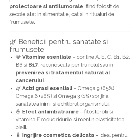
protectoare si antitumorale
, fiind folosit de
secole atat in alimentatie, cat si in ritualuri de
frumusete.
🌿 Beneficii pentru sanatate si
frumusete
💎
Vitamine esentiale
– contine A, E, C, B1, B2,
B6 si
B17
, recunoscuta pentru rolul sau in
prevenirea si tratamentul natural al
cancerului
.
🌿
Acizi grasi esentiali
– Omega 9 (65%),
Omega 6 (28%) si Omega 3 (1%) sprijina
sanatatea inimii si echilibrul organismului.
🌸
Efect antiimbatranire
– fitosterolii si
vitamina E reduc ridurile si mentin elasticitatea
pielii.
🧴
Ingrijire cosmetica delicata
– ideal pentru