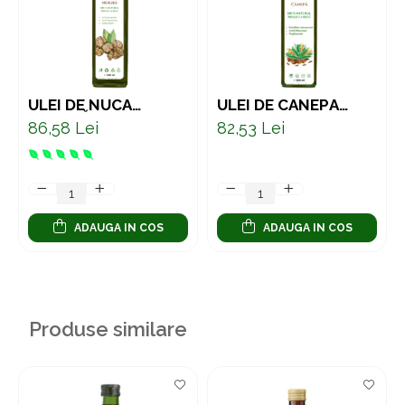
ULEI DE NUCĂ
ULEI DE CÂNEPĂ
NEAGRĂ PRESAT LA
PRESAT LA RECE –
86,58 Lei
82,53 Lei
RECE – SUPORT
SURSĂ NATURALĂ DE
NATURAL PENTRU
OMEGA 3, 6 ȘI 9
DIGESTIE 250 ML
ADAUGA IN COS
ADAUGA IN COS
Produse similare