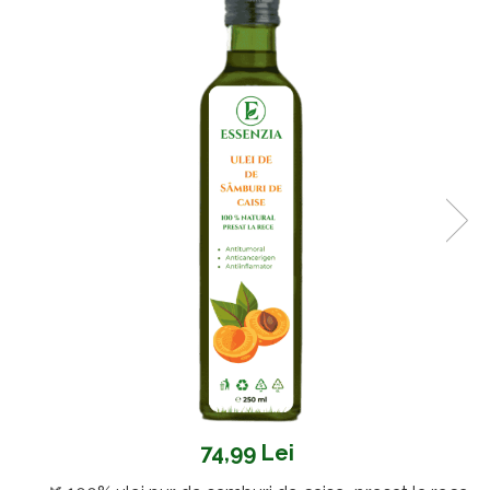
Oncologie
Pierdere Greutate
Piele
Sucuri Naturale
Sistem Respirator
Stress & Somn
Tract Urinar
Tratament Par
Vitamine & Suplimente
Vitamine Coloidale
Pachete
74,99 Lei