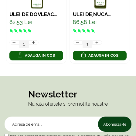
ULEI DE DOVLEAC
ULEI DE NUCĂ
PRESAT LA RECE –
NEAGRĂ PRESAT LA
82,53 Lei
86,58 Lei
SUPORT NATURAL
RECE – SUPORT
PENTRU PROSTATĂ
NATURAL PENTRU
ȘI SISTEMUL URINAR
DIGESTIE 250 ML
ADAUGA IN COS
ADAUGA IN COS
Newsletter
Nu rata ofertele si promotiile noastre