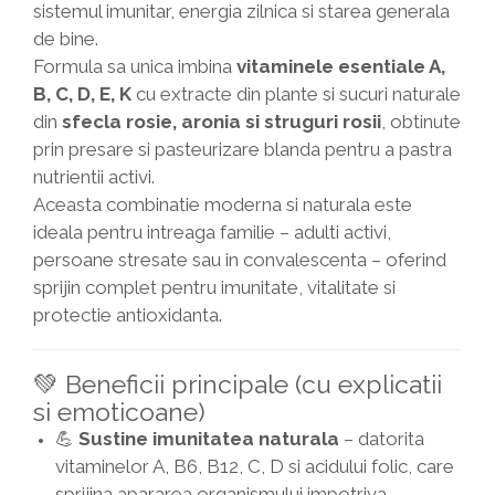
sistemul imunitar, energia zilnica si starea generala
de bine.
Formula sa unica imbina
vitaminele esentiale A,
B, C, D, E, K
cu extracte din plante si sucuri naturale
din
sfecla rosie, aronia si struguri rosii
, obtinute
prin presare si pasteurizare blanda pentru a pastra
nutrientii activi.
Aceasta combinatie moderna si naturala este
ideala pentru intreaga familie – adulti activi,
persoane stresate sau in convalescenta – oferind
sprijin complet pentru imunitate, vitalitate si
protectie antioxidanta.
💚 Beneficii principale (cu explicatii
si emoticoane)
💪
Sustine imunitatea naturala
– datorita
vitaminelor A, B6, B12, C, D si acidului folic, care
sprijina apararea organismului impotriva