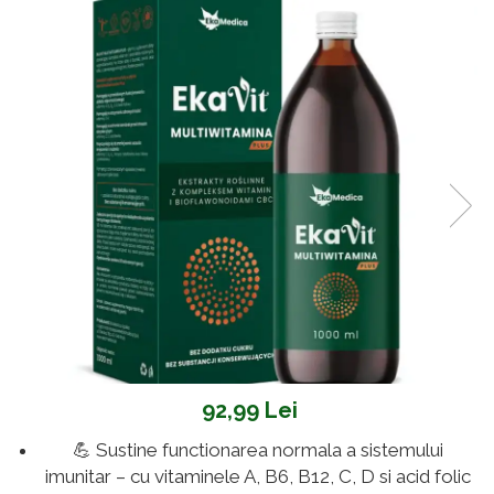
Oncologie
Pierdere Greutate
Piele
Sucuri Naturale
Sistem Respirator
Stress & Somn
Tract Urinar
Tratament Par
Vitamine & Suplimente
Vitamine Coloidale
Pachete
92,99 Lei
💪 Sustine functionarea normala a sistemului
imunitar – cu vitaminele A, B6, B12, C, D si acid folic