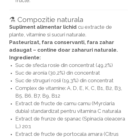
fructe.
⚗️ Compozitie naturala
Supliment alimentar lichid
cu extracte de
plante, vitamine si sucuri naturale.
Pasteurizat, fara conservanti, fara zahar
adaugat – contine doar zaharuri naturale.
Ingrediente:
Suc de sfecla rosie din concentrat (49,2%)
Suc de aronia (30,2%) din concentrat
Suc de struguri rosii (19,3%) din concentrat
Complex de vitamine: A, D, E, K, C, B1, B2, B3,
B5, B6, B7, B9, B12
Extract de fructe de camu camu (Myrciaria
dubia) standardizat pentru vitamina C naturala
Extract de frunze de spanac (Spinacia oleacera
L.) 20:1
Extract de fructe de portocala amara (Citrus