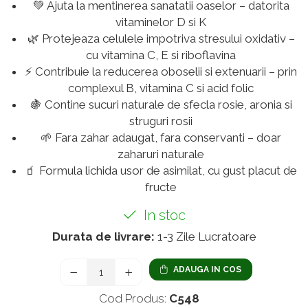
💚 Ajuta la mentinerea sanatatii oaselor – datorita
vitaminelor D si K
🌿 Protejeaza celulele impotriva stresului oxidativ –
cu vitamina C, E si riboflavina
⚡ Contribuie la reducerea oboselii si extenuarii – prin
complexul B, vitamina C si acid folic
🍇 Contine sucuri naturale de sfecla rosie, aronia si
struguri rosii
🌱 Fara zahar adaugat, fara conservanti – doar
zaharuri naturale
🧃 Formula lichida usor de asimilat, cu gust placut de
fructe
In stoc
Durata de livrare:
1-3 Zile Lucratoare
ADAUGA IN COS
Cod Produs:
C548