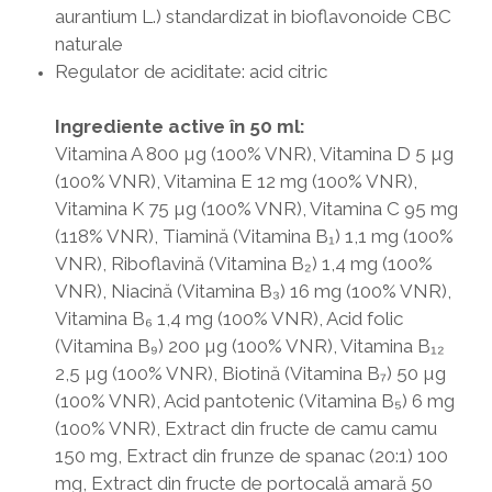
aurantium L.) standardizat in bioflavonoide CBC
naturale
Regulator de aciditate: acid citric
Ingrediente active în 50 ml:
Vitamina A 800 µg (100% VNR), Vitamina D 5 µg
(100% VNR), Vitamina E 12 mg (100% VNR),
Vitamina K 75 µg (100% VNR), Vitamina C 95 mg
(118% VNR), Tiamină (Vitamina B₁) 1,1 mg (100%
VNR), Riboflavină (Vitamina B₂) 1,4 mg (100%
VNR), Niacină (Vitamina B₃) 16 mg (100% VNR),
Vitamina B₆ 1,4 mg (100% VNR), Acid folic
(Vitamina B₉) 200 µg (100% VNR), Vitamina B₁₂
2,5 µg (100% VNR), Biotină (Vitamina B₇) 50 µg
(100% VNR), Acid pantotenic (Vitamina B₅) 6 mg
(100% VNR), Extract din fructe de camu camu
150 mg, Extract din frunze de spanac (20:1) 100
mg, Extract din fructe de portocală amară 50