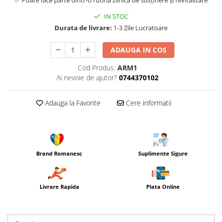
✅ Poate face parte dintr-o rutină zilnică de susținere și revitalizare
IN STOC
Durata de livrare:
1-3 Zile Lucratoare
ADAUGA IN COS
Cod Produs:
ARM1
Ai nevoie de ajutor?
0744370102
Adauga la Favorite
Cere informatii
Brand Romanesc
Suplimente Sigure
Livrare Rapida
Plata Online