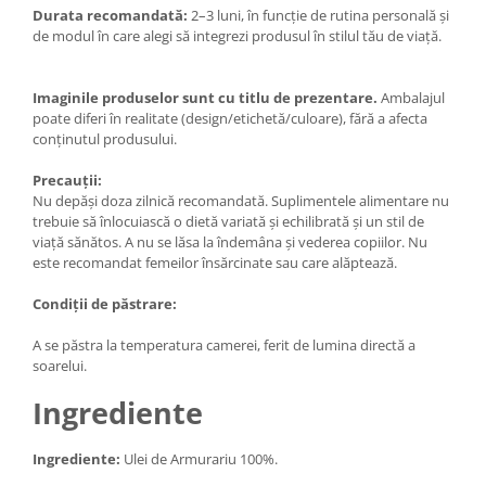
Durata recomandată:
2–3 luni, în funcție de rutina personală și
de modul în care alegi să integrezi produsul în stilul tău de viață.
Imaginile produselor sunt cu titlu de prezentare.
Ambalajul
poate diferi în realitate (design/etichetă/culoare), fără a afecta
conținutul produsului.
Precauții:
Nu depăși doza zilnică recomandată. Suplimentele alimentare nu
trebuie să înlocuiască o dietă variată și echilibrată și un stil de
viață sănătos. A nu se lăsa la îndemâna și vederea copiilor. Nu
este recomandat femeilor însărcinate sau care alăptează.
Condiții de păstrare:
A se păstra la temperatura camerei, ferit de lumina directă a
soarelui.
Ingrediente
Ingrediente:
Ulei de Armurariu 100%.