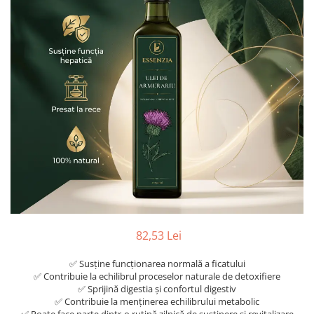
Oncologie
Pierdere Greutate
Piele
Sucuri Naturale
Sistem Respirator
Stress & Somn
Tract Urinar
Tratament Par
Vitamine & Suplimente
Vitamine Coloidale
Pachete
82,53 Lei
✅ Susține funcționarea normală a ficatului
✅ Contribuie la echilibrul proceselor naturale de detoxifiere
✅ Sprijină digestia și confortul digestiv
✅ Contribuie la menținerea echilibrului metabolic