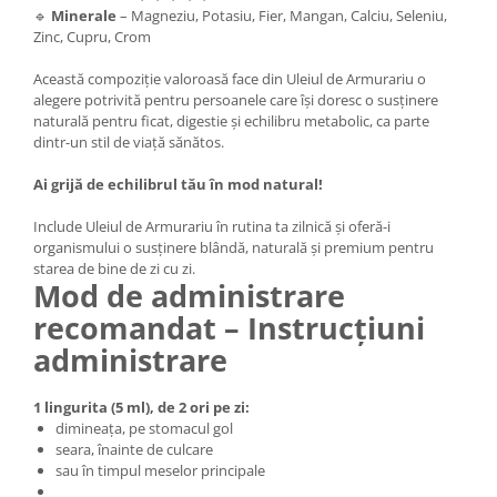
🔹
Minerale
– Magneziu, Potasiu, Fier, Mangan, Calciu, Seleniu,
Zinc, Cupru, Crom
Această compoziție valoroasă face din Uleiul de Armurariu o
alegere potrivită pentru persoanele care își doresc o susținere
naturală pentru ficat, digestie și echilibru metabolic, ca parte
dintr-un stil de viață sănătos.
Ai grijă de echilibrul tău în mod natural!
Include Uleiul de Armurariu în rutina ta zilnică și oferă-i
organismului o susținere blândă, naturală și premium pentru
starea de bine de zi cu zi.
Mod de administrare
recomandat – Instrucțiuni
administrare
1 lingurita (5 ml), de 2 ori pe zi:
dimineața, pe stomacul gol
seara, înainte de culcare
sau în timpul meselor principale