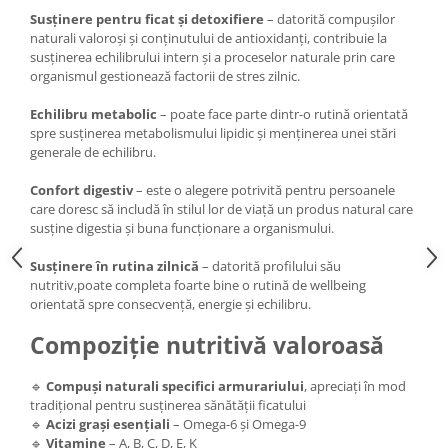
Susținere pentru ficat și detoxifiere
– datorită compușilor
naturali valoroși și conținutului de antioxidanți, contribuie la
susținerea echilibrului intern și a proceselor naturale prin care
organismul gestionează factorii de stres zilnic.
Echilibru metabolic
– poate face parte dintr-o rutină orientată
spre susținerea metabolismului lipidic și menținerea unei stări
generale de echilibru.
Confort digestiv
– este o alegere potrivită pentru persoanele
care doresc să includă în stilul lor de viață un produs natural care
susține digestia și buna funcționare a organismului.
Susținere în rutina zilnică
– datorită profilului său
nutritiv,poate completa foarte bine o rutină de wellbeing
orientată spre consecvență, energie și echilibru.
Compoziție nutritivă valoroasă
🔹
Compuși naturali specifici armurariului
, apreciați în mod
tradițional pentru susținerea sănătății ficatului
🔹
Acizi grași esențiali
– Omega-6 și Omega-9
🔹
Vitamine
– A, B, C, D, E, K