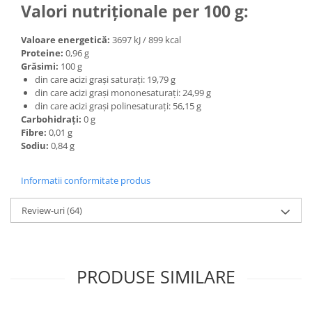
Valori nutriționale per 100 g:
Valoare energetică:
3697 kJ / 899 kcal
Proteine:
0,96 g
Grăsimi:
100 g
din care acizi grași saturați: 19,79 g
din care acizi grași mononesaturați: 24,99 g
din care acizi grași polinesaturați: 56,15 g
Carbohidrați:
0 g
Fibre:
0,01 g
Sodiu:
0,84 g
Informatii conformitate produs
Review-uri
(64)
PRODUSE SIMILARE