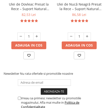
Ulei de Dovleac Presat la
Ulei de Nucă Neagră Presat
Rece – Suport Natural
la Rece – Suport Natural
pentru Prostată și Sistemul
pentru Digestie 250 ml
82,53 Lei
86,58 Lei
Urinar
ADAUGA IN COS
ADAUGA IN COS
Newsletter
Nu rata ofertele si promotiile noastre
Vreau sa primesc newsletter cu promotiile
magazinului. Afla mai multe in
Politica de
Confidentialitate