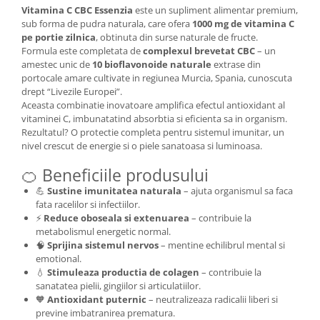
Vitamina C CBC Essenzia
este un supliment alimentar premium,
sub forma de pudra naturala, care ofera
1000 mg de vitamina C
pe portie zilnica
, obtinuta din surse naturale de fructe.
Formula este completata de
complexul brevetat CBC
– un
amestec unic de
10 bioflavonoide naturale
extrase din
portocale amare cultivate in regiunea Murcia, Spania, cunoscuta
drept “Livezile Europei”.
Aceasta combinatie inovatoare amplifica efectul antioxidant al
vitaminei C, imbunatatind absorbtia si eficienta sa in organism.
Rezultatul? O protectie completa pentru sistemul imunitar, un
nivel crescut de energie si o piele sanatoasa si luminoasa.
🍊 Beneficiile produsului
💪
Sustine imunitatea naturala
– ajuta organismul sa faca
fata racelilor si infectiilor.
⚡
Reduce oboseala si extenuarea
– contribuie la
metabolismul energetic normal.
🧠
Sprijina sistemul nervos
– mentine echilibrul mental si
emotional.
💧
Stimuleaza productia de colagen
– contribuie la
sanatatea pielii, gingiilor si articulatiilor.
🧡
Antioxidant puternic
– neutralizeaza radicalii liberi si
previne imbatranirea prematura.