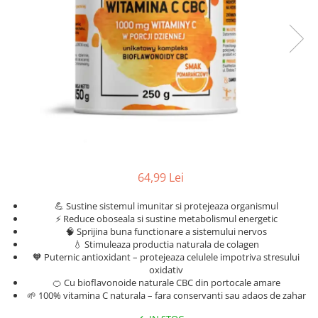
Oncologie
Pierdere Greutate
Piele
Sucuri Naturale
Sistem Respirator
Stress & Somn
Tract Urinar
Tratament Par
64,99 Lei
Vitamine & Suplimente
Vitamine Coloidale
💪 Sustine sistemul imunitar si protejeaza organismul
⚡ Reduce oboseala si sustine metabolismul energetic
Pachete
🧠 Sprijina buna functionare a sistemului nervos
💧 Stimuleaza productia naturala de colagen
🧡 Puternic antioxidant – protejeaza celulele impotriva stresului
oxidativ
🍊 Cu bioflavonoide naturale CBC din portocale amare
🌱 100% vitamina C naturala – fara conservanti sau adaos de zahar