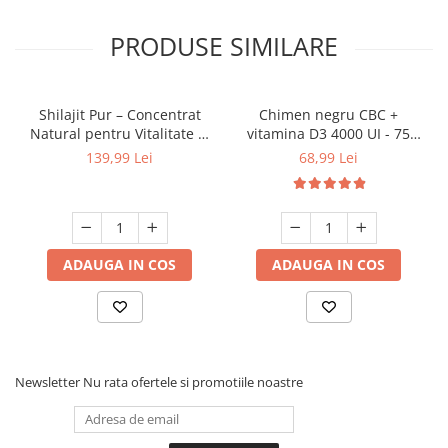
PRODUSE SIMILARE
Shilajit Pur – Concentrat
Chimen negru CBC +
Natural pentru Vitalitate și
vitamina D3 4000 UI - 75
Echilibru 50 g
capsule
139,99 Lei
68,99 Lei
ADAUGA IN COS
ADAUGA IN COS
Newsletter
Nu rata ofertele si promotiile noastre