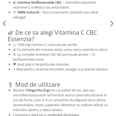
🍃
Contine bioflavonoide CBC
– intensifica absorbtia
vitaminei C si efectul sau antioxidant.
🌱
100% natural
– fara conservanti, coloranti sau zahar
adaugat.
🌿 De ce sa alegi Vitamina C CBC
Essenzia?
🍊 1000 mg vitamina C naturala per portie
🌿 Cu extracte din macese, amla, camu camu, acerola si catina
💪 Cu complex brevetat CBC din portocale amare – 10
bioflavonoide unice
🧡 Gust placut de portocala naturala
⚡ Ideal pentru intarirea imunitatii, energie si protectie celulara
🥄 Mod de utilizare
Dizolva
1 lingurita (5 g)
intr-un pahar de suc, apa sau
smoothie.Gustul este cel mai bun atunci cand este dizolvat in
suc de fructe, cum ar fi un smoothie. Nu depasiti doza zilnica
recomandata. Acest supliment alimentar nu trebuie utilizat ca
inlocuitor pentru o dieta variata.
Consuma o data pe zi, preferabil dimineata.