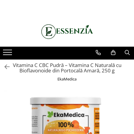
Suplimente
Uleiuri Naturale
Echilibru Metabolic
Anti-Inbatranire
Ulei Presat la Rece
Echilibru Glicemic
Antiinflamatoare
Uleiuri Esentiale
Greutate & Apetit
Articulatii
Energie & Vitalitate
Coloidale Biomed
Vitamina C CBC Pudră – Vitamina C Naturală cu
Deparazitare
Bioflavonoide din Portocală Amară, 250 g
Diabet
EkaMedica
Ficat & Detox
Imunitate
Inima & Colesterol
Ingrijire
Menopauza&Fertilitate