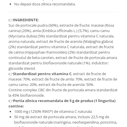
Nu depasi doza zilnica recomandata.
👉
INGREDIENTE:
Suc de portocale pudra (60%), extracte de fructe: macese (Rosa
canina) (20%), amla (Emblica officinalis L.) (5,7%), camu camu
(Myrciaria dubia) (5%) standardizat pentru vitamina C naturala,
aroma naturala, extract de fructe de acerola (Malpighia glabra)
(2%) standardizat pentru vitamina C naturala, extract de fructe
de catina (Hippophae rhamnoides) (2%) standardizat pentru
continutul de beta-caroten, extract de fructe de portocala amara
standardizat pentru bioflavonoide naturale (1%), indulcitor:
glicozide steviol.
👉
Standardizat pentru vitamina C
, extract de fructe de
macese: 70%, extract de fructe de amla: 70%, extract de fructe de
camu camu: 20%, extract de fructe de acerola: 50%.
Contine complex CBC din fructe de portocala amara standardizat
la 45% bioflavonoide.
👉
Portia zilnica recomandata de 5 g de produs (1 lingurita)
contine:
1000 mg (1250% RWS*) de vitamina C naturala
50 mg de extract de portocala amara, inclusiv 22,5 mg de
bioflavonoide naturale (naringina, neohesperidina, poncirina,