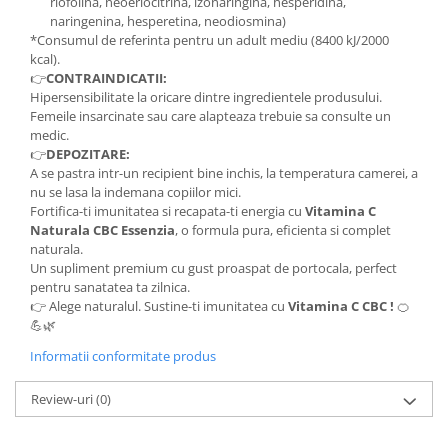
riofolina, neoeriocitrina, izonaringina, hesperidina,
naringenina, hesperetina, neodiosmina)
*Consumul de referinta pentru un adult mediu (8400 kJ/2000
kcal).
👉
CONTRAINDICATII:
Hipersensibilitate la oricare dintre ingredientele produsului.
Femeile insarcinate sau care alapteaza trebuie sa consulte un
medic.
👉
DEPOZITARE:
A se pastra intr-un recipient bine inchis, la temperatura camerei, a
nu se lasa la indemana copiilor mici.
Fortifica-ti imunitatea si recapata-ti energia cu
Vitamina C
Naturala CBC Essenzia
, o formula pura, eficienta si complet
naturala.
Un supliment premium cu gust proaspat de portocala, perfect
pentru sanatatea ta zilnica.
👉 Alege naturalul. Sustine-ti imunitatea cu
Vitamina C CBC !
🍊
💪🌿
Informatii conformitate produs
Review-uri
(0)