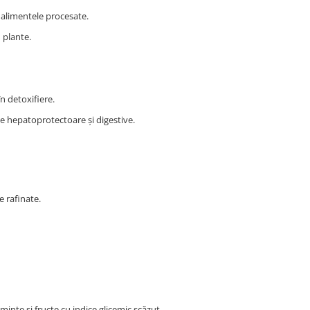
și alimentele procesate.
n plante.
n detoxifiere.
te hepatoprotectoare și digestive.
e rafinate.
ințe și fructe cu indice glicemic scăzut.