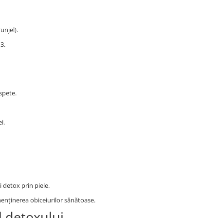
unjel).
3.
spete.
i.
 detox prin piele.
 menținerea obiceiurilor sănătoase.
l detoxului