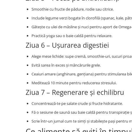
Smoothie cu fructe de pădure, rodie sau citrice.
Include legume verzi bogate în clorofilă (spanac, kale, pătr
Gătește cu ulei de măsline și nuci pentru aport de Omega-
Practică yoga sau o baie caldă pentru relaxare.
Ziua 6 – Ușurarea digestiei
Alege mese lichide: supe cremă, smoothie-uri, sucuri proa
Evită sarea în exces și mâncărurile grele.
Ceaiuri amare (anghinare, gențiana) pentru stimularea bile
Meditează 10 minute pentru reducerea stresului.
Ziua 7 – Regenerare și echilibru
Concentrează-te pe salate crude și fructe hidratante.
Fă o sesiune de saună sau baie caldă pentru transpirație și
Scrie într-un jurnal cum te simți și stabilește pași pentru
Ce alimente să eviți în timpu