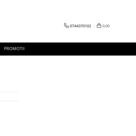
0744370102
0,00
PROMOTII