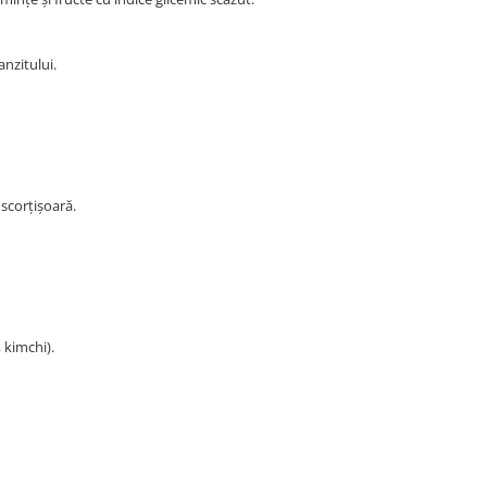
anzitului.
scorțișoară.
 kimchi).