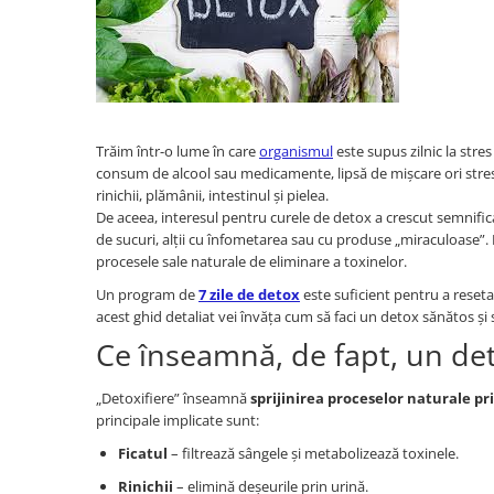
Oncologie
Pierdere Greutate
Piele
Sucuri Naturale
Sistem Respirator
Trăim într-o lume în care
organismul
este supus zilnic la stre
Stress & Somn
consum de alcool sau medicamente, lipsă de mișcare ori stres 
rinichii, plămânii, intestinul și pielea.
Tract Urinar
De aceea, interesul pentru curele de detox a crescut semnificat
Tratament Par
de sucuri, alții cu înfometarea sau cu produse „miraculoase”.
procesele sale naturale de eliminare a toxinelor.
Vitamine & Suplimente
Un program de
7 zile de detox
este suficient pentru a reset
Vitamine Coloidale
acest ghid detaliat vei învăța cum să faci un detox sănătos și 
Pachete
Ce înseamnă, de fapt, un de
„Detoxifiere” înseamnă
sprijinirea proceselor naturale pr
principale implicate sunt:
Ficatul
– filtrează sângele și metabolizează toxinele.
Rinichii
– elimină deșeurile prin urină.