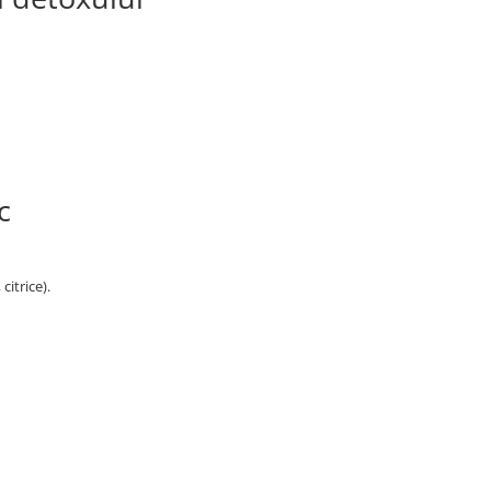
c
citrice).