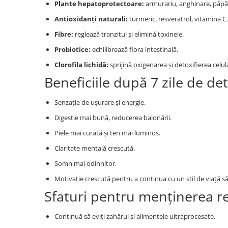
Plante hepatoprotectoare:
armurariu, anghinare, păpă
Antioxidanți naturali:
turmeric, resveratrol, vitamina C.
Fibre:
reglează tranzitul și elimină toxinele.
Probiotice:
echilibrează flora intestinală.
Clorofila lichidă:
sprijină oxigenarea și detoxifierea celul
Beneficiile după 7 zile de de
Senzație de ușurare și energie.
Digestie mai bună, reducerea balonării.
Piele mai curată și ten mai luminos.
Claritate mentală crescută.
Somn mai odihnitor.
Motivație crescută pentru a continua cu un stil de viață s
Sfaturi pentru menținerea re
Continuă să eviți zahărul și alimentele ultraprocesate.