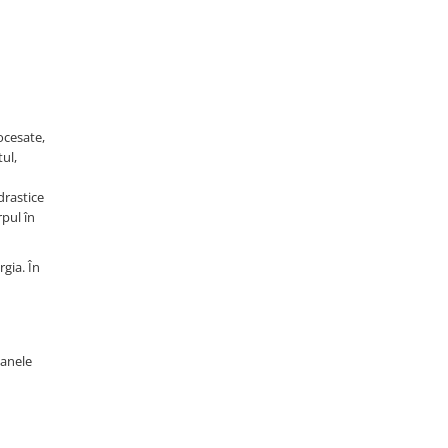
ocesate,
ul,
drastice
rpul în
gia. În
ganele