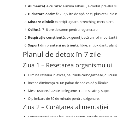
Alimentație curată:
elimină zahărul, alcoolul, prăjelile 
Hidratare optimă:
2–2,5 litri de apă pe zi, plus ceaiuri di
Mișcare zilnică:
exerciții ușoare, stretching, mers alert.
Odihnă:
7–8 ore de somn pentru regenerare.
Respirație conștientă:
oxigenul joacă un rol important î
Suport din plante și nutrienți:
fibre, antioxidanți, plan
Planul de detox în 7 zile
Ziua 1 – Resetarea organismului
Elimină cafeaua în exces, băuturile carbogazoase, dulciuril
Începe dimineața cu un pahar de apă caldă și lămâie.
Mese ușoare, bazate pe legume crude, salate și supe.
O plimbare de 30 de minute pentru oxigenare.
Ziua 2 – Curățarea alimentației
Concentrează-te pe legume de sezon, cereale integrale, sem