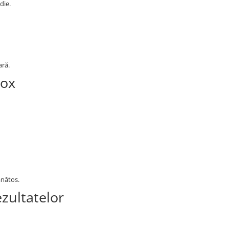
die.
ară.
tox
ănătos.
zultatelor