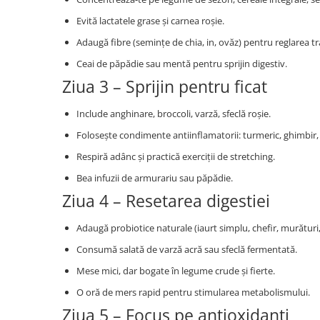
Evită lactatele grase și carnea roșie.
Adaugă fibre (semințe de chia, in, ovăz) pentru reglarea tr
Ceai de păpădie sau mentă pentru sprijin digestiv.
Ziua 3 – Sprijin pentru ficat
Include anghinare, broccoli, varză, sfeclă roșie.
Folosește condimente antiinflamatorii: turmeric, ghimbir, 
Respiră adânc și practică exerciții de stretching.
Bea infuzii de armurariu sau păpădie.
Ziua 4 – Resetarea digestiei
Adaugă probiotice naturale (iaurt simplu, chefir, murături,
Consumă salată de varză acră sau sfeclă fermentată.
Mese mici, dar bogate în legume crude și fierte.
O oră de mers rapid pentru stimularea metabolismului.
Ziua 5 – Focus pe antioxidanți