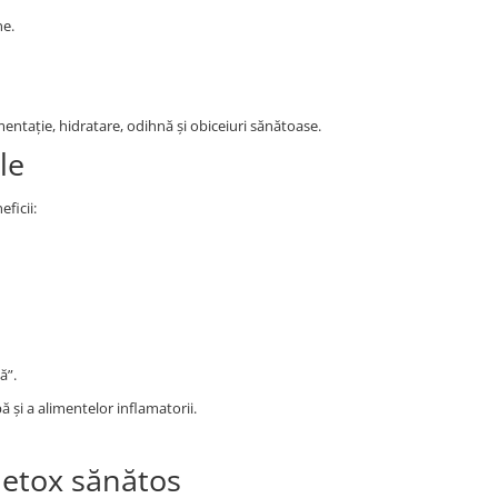
ne.
mentație, hidratare, odihnă și obiceiuri sănătoase.
le
ficii:
ă”.
ă și a alimentelor inflamatorii.
 detox sănătos