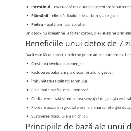
Intestinul
– evacuează reziduurile alimentare și bacterie
Plămânii
– elimină dioxidul de carbon și alte gaze.
Pielea
– ajută prin transpirație.
Un detox nu înseamnă „a forța” corpul, ci a-l
susține
prin ali
Beneficiile unui detox de 7 zi
Dacă este făcut corect, un detox poate aduce numeroase bene
Creșterea nivelului de energie.
Reducerea balonării și a disconfortului digestiv.
Îmbunătățirea calității somnului.
Piele mai curată și mai luminoasă.
Claritate mentală și reducerea senzației de „ceață cerebral
Pierdere ușoară în greutate prin eliminarea retenției de ap
Susținerea ficatului și a rinichilor.
Principiile de bază ale unui