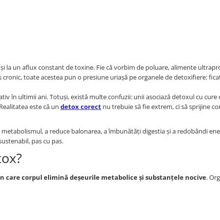
s și la un aflux constant de toxine. Fie că vorbim de poluare, alimente ultrapr
cronic, toate acestea pun o presiune uriașă pe organele de detoxifiere: ficat
iv în ultimii ani. Totuși, există multe confuzii: unii asociază detoxul cu cure 
 Realitatea este că un
detox corect
nu trebuie să fie extrem, ci să sprijine co
a metabolismul, a reduce balonarea, a îmbunătăți digestia și a redobândi ener
sustenabil, pas cu pas.
tox?
in care corpul elimină deșeurile metabolice și substanțele nocive
. Or