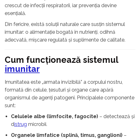
crescut de infecții respiratorii, iar prevenția devine
esențială.
Din fericire, există soluții naturale care susțin sistemul
imunitar: o alimentație bogată în nutrienți, odihnă
adecvată, mișcare regulată și suplimente de calitate.
Cum funcționează sistemul
imunitar
Imunitatea este „armata invizibilă” a corpului nostru,
formată din celule, țesuturi și organe care apără
organismul de agenți patogeni. Principalele componente
sunt:
Celulele albe (limfocite, fagocite)
– detectează și
d
istrug
microbii.
Organele limfatice (splină, timus, ganglioni)
–