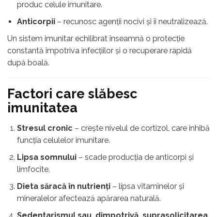
produc celule imunitare.
Anticorpii
– recunosc agenții nocivi și îi neutralizează.
Un sistem imunitar echilibrat înseamnă o protecție
constantă împotriva infecțiilor și o recuperare rapidă
după boală.
Factori care slăbesc
imunitatea
Stresul cronic
– crește nivelul de cortizol, care inhibă
funcția celulelor imunitare.
Lipsa somnului
– scade producția de anticorpi și
limfocite.
Dieta săracă în nutrienți
– lipsa vitaminelor și
mineralelor afectează apărarea naturală.
Sedentarismul sau, dimpotrivă, suprasolicitarea