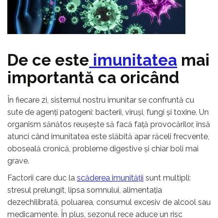
Oncologie
Pierdere Greutate
Piele
Sucuri Naturale
De ce este
imunitatea
mai
Sistem Respirator
importantă ca oricând
Stress & Somn
Tract Urinar
În fiecare zi, sistemul nostru imunitar se confruntă cu
Tratament Par
sute de agenți patogeni: bacterii, viruși, fungi și toxine. Un
Vitamine & Suplimente
organism sănătos reușește să facă față provocărilor, însă
atunci când imunitatea este slăbită apar răceli frecvente,
Vitamine Coloidale
oboseală cronică, probleme digestive și chiar boli mai
Pachete
grave.
Factorii care duc la
scăderea imunității
sunt multipli:
stresul prelungit, lipsa somnului, alimentația
dezechilibrată, poluarea, consumul excesiv de alcool sau
medicamente. În plus, sezonul rece aduce un risc