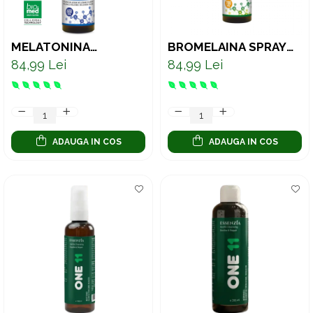
MELATONINA
BROMELAINĂ SPRAY
COLOIDALA ULTRA
COLOIDAL ACTIV –
84,99 Lei
84,99 Lei
CONCENTRATA 650
SUPORT PENTRU
PPM 150 ML
DIGESTIE, CONFORT ȘI
VITALITATE, 150 ML
ADAUGA IN COS
ADAUGA IN COS