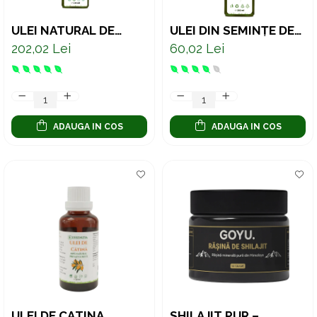
ULEI NATURAL DE
ULEI DIN SEMINȚE DE
MUSTAR NEGRU 100%
IN AURIU PRESAT LA
202,02 Lei
60,02 Lei
PRESAT LA RECE
RECE – SUPORT
NATURAL PENTRU
INIMĂ ȘI DIGESTIE 250
ML
ADAUGA IN COS
ADAUGA IN COS
ULEI DE CĂTINĂ
SHILAJIT PUR –