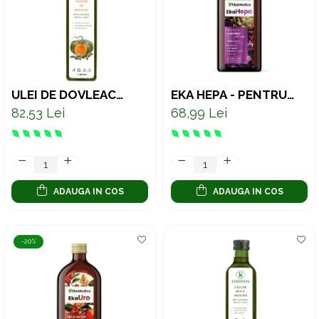
Oncologie
Pierdere Greutate
Piele
Sucuri Naturale
Sistem Respirator
ULEI DE DOVLEAC
EKA HEPA - PENTRU
PRESAT LA RECE –
SUSȚINEREA
Stress & Somn
82,53 Lei
68,99 Lei
SUPORT NATURAL
FICATULUI 500 ML
PENTRU PROSTATĂ ȘI
Tract Urinar
SISTEMUL URINAR
Tratament Par
Vitamine & Suplimente
ADAUGA IN COS
ADAUGA IN COS
Vitamine Coloidale
Pachete
-20%