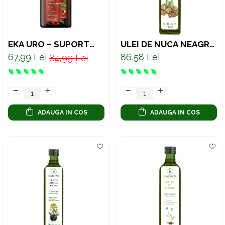
EKA URO – SUPORT
ULEI DE NUCĂ NEAGRĂ
NATURAL PENTRU
PRESAT LA RECE –
67,99 Lei
86,58 Lei
84,99 Lei
TRACTUL URINAR ȘI
SUPORT NATURAL
SUSȚINERE RENALĂ,
PENTRU DIGESTIE 250
500 ML
ML
ADAUGA IN COS
ADAUGA IN COS