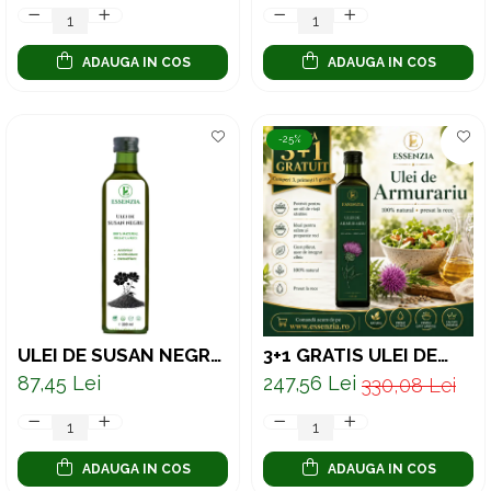
ADAUGA IN COS
ADAUGA IN COS
-25%
ULEI DE SUSAN NEGRU
3+1 GRATIS ULEI DE
100% NATURAL
ARMURARIU 100%
87,45 Lei
247,56 Lei
330,08 Lei
PRESAT LA RECE 250
PRESAT LA RECE –
ML
SUPORT NATURAL
PENTRU DETOX ȘI
SĂNĂTATEA FICATULUI
ADAUGA IN COS
ADAUGA IN COS