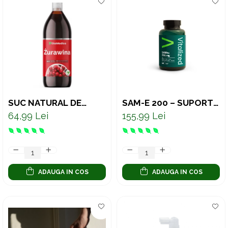
SUC NATURAL DE
SAM-E 200 – SUPORT
MERIȘOR CU VITAMINA
PENTRU SISTEMUL
64,99 Lei
155,99 Lei
C – SUPORT PENTRU
NERVOS, ECHILIBRU
TRACTUL URINAR, 1
PSIHOLOGIC ȘI
LITRU
METILARE, 60
CAPSULE
ADAUGA IN COS
ADAUGA IN COS