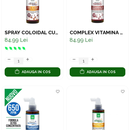
SPRAY COLOIDAL CU
COMPLEX VITAMINA B
VITA DE VIE 700 PPM
COLOIDAL – ULTRA
84,99 Lei
84,99 Lei
CONCENTRAT 1100
PPM, PENTRU
ENERGIE, SISTEM
NERVOS ȘI IMUNITATE,
150 ML
ADAUGA IN COS
ADAUGA IN COS