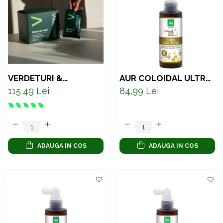
VERDEȚURI &
AUR COLOIDAL ULTRA
PROTEINE – MIX
CONCENTRAT 25 PPM
115,49 Lei
84,99 Lei
PREMIUM CU
– SPRAY PENTRU
SUPERALIMENTE
CLARITATE MENTALĂ
VERZI ȘI PROTEINĂ
150 ML
VEGETALĂ, 30 PLICURI
ADAUGA IN COS
ADAUGA IN COS