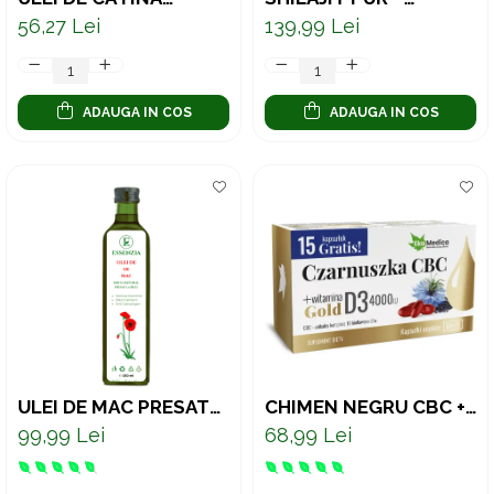
PRESAT LA RECE –
CONCENTRAT
56,27 Lei
139,99 Lei
SUPORT NATURAL
NATURAL PENTRU
PENTRU IMUNITATE ȘI
VITALITATE ȘI
VITALITATE 50 ML
ECHILIBRU 50 G
ADAUGA IN COS
ADAUGA IN COS
ULEI DE MAC PRESAT
CHIMEN NEGRU CBC +
LA RECE – SUPORT
VITAMINA D3 4000 UI -
99,99 Lei
68,99 Lei
NATURAL PENTRU
75 CAPSULE
ENERGIE ȘI ECHILIBRU
250 ML