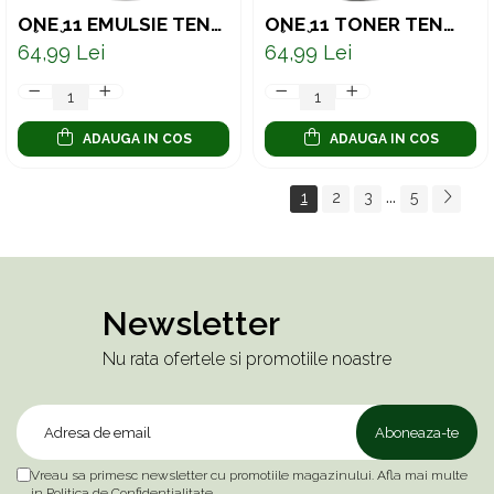
ONE 11 EMULSIE TEN
ONE 11 TONER TEN
SĂNĂTOS - 11 PLANTE
SĂNĂTOS - 11 PLANTE
64,99 Lei
64,99 Lei
ESENȚIALE ȘI ACID
ESENȚIALE & ACID
HIALURONIC 150 ML
HIALURONIC 250 ML
ADAUGA IN COS
ADAUGA IN COS
...
1
2
3
5
Newsletter
Nu rata ofertele si promotiile noastre
Vreau sa primesc newsletter cu promotiile magazinului. Afla mai multe
in
Politica de Confidentialitate