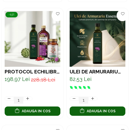
-13%
PROTOCOL ECHILIBRU
ULEI DE ARMURARIU
GLICEMIC – SUPORT
100% PRESAT LA RECE
198,97 Lei
82,53 Lei
228,18 Lei
PENTRU GLICEMIE,
– SUPORT NATURAL
METABOLISM ȘI FICAT
PENTRU DETOX ȘI
SĂNĂTATEA FICATULUI
ADAUGA IN COS
ADAUGA IN COS